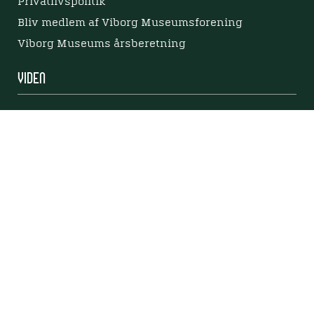
Privatlivspolitik
Bliv medlem af Viborg Museumsforening
Viborg Museums årsberetning
Viden
Nyere tid
Samlingen på Viborg Museum
Publikationer
Projekter og netværk
Arkæologi
Tilgængelighedserklæring
Tilgængelighed på websitet
Mød os her