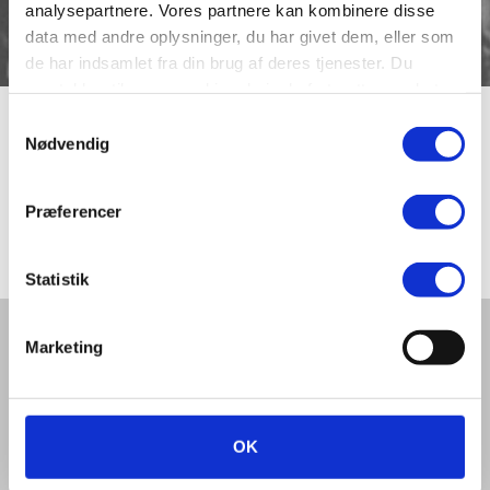
analysepartnere. Vores partnere kan kombinere disse
data med andre oplysninger, du har givet dem, eller som
de har indsamlet fra din brug af deres tjenester. Du
samtykker til vores cookies, hvis du fortsætter med at
anvende vores hjemmeside.
Samtykkevalg
Lokomotiv
Nødvendig
Præferencer
Lokomotiv fra 1875.
Statistik
Del denne artikel med andre:
Marketing
OK