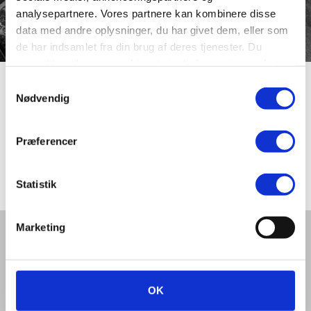
analysepartnere. Vores partnere kan kombinere disse
data med andre oplysninger, du har givet dem, eller som
de har indsamlet fra din brug af deres tjenester. Du
samtykker til vores cookies, hvis du fortsætter med at
anvende vores hjemmeside.
Samtykkevalg
Mellem Muren
Nødvendig
Præferencer
Mellem Muren var indtil ca. 1850 navnet på Gråbrødre
Kirkestræde.
Statistik
Marketing
Del denne artikel med andre:
OK