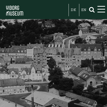
DK
EN