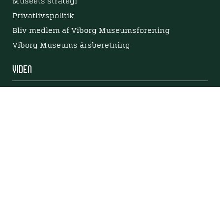
Museets strategi
Privatlivspolitik
Bliv medlem af Viborg Museumsforening
Viborg Museums årsberetning
Viden
Nyere tid
Samlingen på Viborg Museum
Publikationer
Projekter og netværk
Arkæologi
Tilgængelighedserklæring
Tilgængelighed på websitet