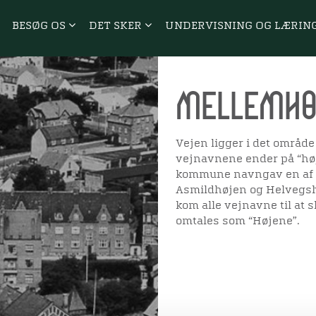
BESØG OS
DET SKER
UNDERVISNING OG LÆRIN
Mellemhø
Vejen ligger i det område
vejnavnene ender på “hø
kommune navngav en af 
Asmildhøjen og Helvegshø
kom alle vejnavne til at 
omtales som “Højene”.