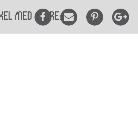
kel med andre:
elighedserklæring
Mød os her
elighed på websitet