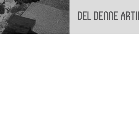
Del denne arti
Viden
Tilgæng
Nyere tid
Tilgæng
Samlingen på Viborg
Museum
Publikationer
org
Projekter og netværk
Arkæologi