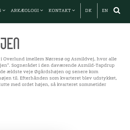
G
ARKÆOLOGI
KONTAKT
DK
EN
jen
 i Overlund imellem Nørresø og Asmildvej, hvor alle
jen”. Sognerådet i den daværende Asmild-Tapdrup
de ældste veje Øgårdshøjen og senere kom
jen til. Efterhånden som kvarteret blev udstykket,
slutte med ordet højen, så kvarteret sommetider