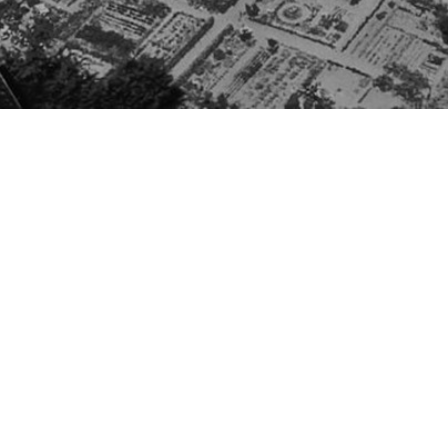
Besøg os
Om Viborg Museum
Museum Wibergis
Kontakt os
Domkirkekvarteret
Museets strategi
De fem Halder
Privatlivspolitik
Hvolris Jernalderlandsby
Bliv medlem af Vib
Museumsforening
E' Bindstouw
Viborg Museums
årsberetning