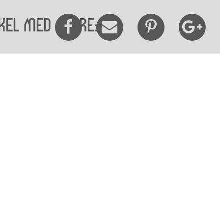
kel med andre:
elighedserklæring
Mød os her
elighed på websitet