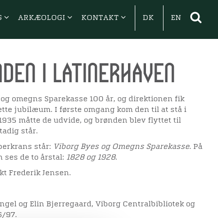
G
ARKÆOLOGI
KONTAKT
DK
EN
den i Latinerhaven
 og omegns Sparekasse 100 år, og direktionen fik
tte jubilæum. I første omgang kom den til at stå i
935 måtte de udvide, og brønden blev flyttet til
adig står.
berkrans står:
Viborg Byes og Omegns Sparekasse
. På
 ses de to årstal:
1828 og 1928
.
ekt Frederik Jensen.
angel og Elin Bjerregaard, Viborg Centralbibliotek og
6/97.