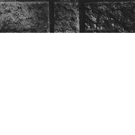
Besøg os
Om Viborg Museum
Museum Wibergis
Kontakt os
Domkirkekvarteret
Museets strategi
De fem Halder
Privatlivspolitik
Hvolris Jernalderlandsby
Bliv medlem af Vib
Museumsforening
E' Bindstouw
Viborg Museums
årsberetning