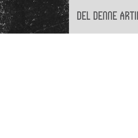
Del denne arti
Viden
Tilgæng
Nyere tid
Tilgæng
Samlingen på Viborg
Museum
Publikationer
org
Projekter og netværk
Arkæologi