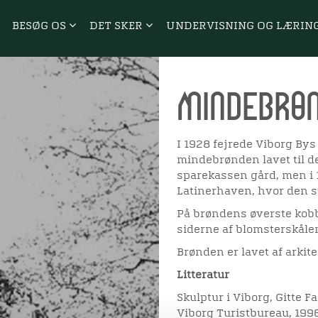
BESØG OS
DET SKER
UNDERVISNING OG LÆRIN
Mindebrøn
I 1928 fejrede Viborg Bys
mindebrønden lavet til de
sparekassen gård, men i 1
Latinerhaven, hvor den st
På brøndens øverste kob
siderne af blomsterskålen
Brønden er lavet af arkit
Litteratur
Skulptur i Viborg, Gitte F
Viborg Turistbureau, 199