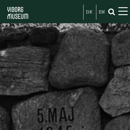
DK
EN