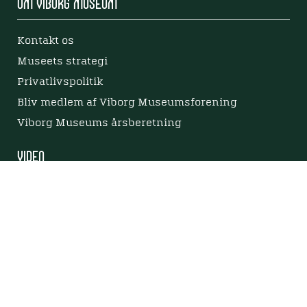
Om Viborg Museum
Kontakt os
Museets strategi
Privatlivspolitik
Bliv medlem af Viborg Museumsforening
Viborg Museums årsberetning
Viden
Nyere tid
Samlingen på Viborg Museum
Publikationer
Projekter og netværk
Arkæologi