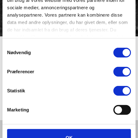
sociale medier, annonceringspartnere og
analysepartnere. Vores partnere kan kombinere disse
data med andre oplysninger, du har givet dem, eller som
de har indsamlet fra din brug af deres tjenester. Du
samtykker til vores cookies, hvis du fortsætter med at
anvende vores hjemmeside.
Samtykkevalg
Mindemuren ved
Nødvendig
Gammeltorv
Præferencer
Statistik
Mindemuren ved Gammeltorv blev lavet for 25-året for
befrielsen.
Marketing
Del denne artikel med andre:
OK