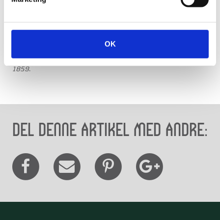
Turismens Fællesråd med Arne Melchior ønskede derfor
en mindesten, og Arne Melchior stod for afsløringen. På
stenen er der indhugget en profil af H. C. Andersen, og
på stenen står der første vers af ”Jylland mellem tvende
have”:
Jylland mellem tvende have, som en runestav er
OK
lagt, runerne er kæmpe grave, inde midt i skovens pragt,
og på heden alvorsstor, her hvor ørkens luftsyn bor. –
1859
.
Del denne artikel med andre: