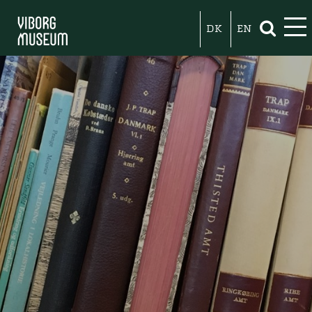
DK
EN