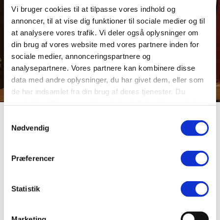
Vi bruger cookies til at tilpasse vores indhold og
annoncer, til at vise dig funktioner til sociale medier og til
at analysere vores trafik. Vi deler også oplysninger om
din brug af vores website med vores partnere inden for
sociale medier, annonceringspartnere og
analysepartnere. Vores partnere kan kombinere disse
data med andre oplysninger, du har givet dem, eller som
de har indsamlet fra din brug af deres tjenester. Du
samtykker til vores cookies, hvis du fortsætter med at
anvende vores hjemmeside.
Samtykkevalg
Mindesten for H. C.
Nødvendig
Andersen
Præferencer
Statistik
Ved Hjermind præstegård blev der i oktober 1992
afsløret en mindesten for H. C. Andersen. I 1992 var det
133 år siden, at H. C. Andersen besøgte præstegården.
Marketing