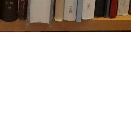
Besøg os
Om Viborg Museum
Museum Wibergis
Kontakt os
Domkirkekvarteret
Museets strategi
De fem Halder
Privatlivspolitik
Hvolris Jernalderlandsby
Bliv medlem af Vib
Museumsforening
E' Bindstouw
Viborg Museums
årsberetning