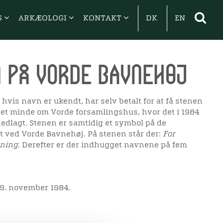
G
ARKÆOLOGI
KONTAKT
DK
EN
 på Vorde Bavnehøj
 hvis navn er ukendt, har selv betalt for at få stenen
r et minde om Vorde forsamlingshus, hvor det i 1984
 nedlagt. Stenen er samtidig et symbol på de
dt ved Vorde Bavnehøj. På stenen står der:
For
sning
. Derefter er der indhugget navnene på fem
. 9. november 1984.