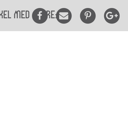
kel med andre:
elighedserklæring
Mød os her
elighed på websitet