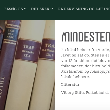
BESØG OS
DET SKER
UNDERVISNING OG LÆRIN
Mindesten
En lokal beboer fra Vorde,
lavet og sat op. Stenen e
var 12 år siden, det blev
folkemøder, der blev hol
kristendom og folkeoply
lokale beboere.
Litteratur
Viborg Stifts Folkeblad d