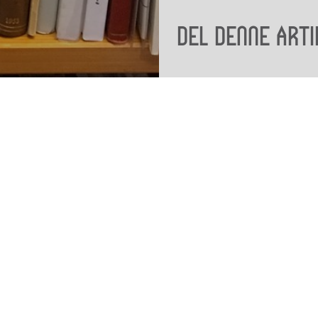
Del denne arti
Viden
Tilgæng
Nyere tid
Tilgæng
Samlingen på Viborg
Museum
Publikationer
org
Projekter og netværk
Arkæologi