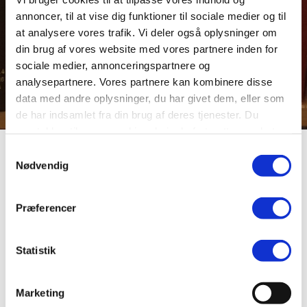
annoncer, til at vise dig funktioner til sociale medier og til
at analysere vores trafik. Vi deler også oplysninger om
din brug af vores website med vores partnere inden for
sociale medier, annonceringspartnere og
analysepartnere. Vores partnere kan kombinere disse
data med andre oplysninger, du har givet dem, eller som
de har indsamlet fra din brug af deres tjenester. Du
samtykker til vores cookies, hvis du fortsætter med at
anvende vores hjemmeside.
Samtykkevalg
Mit hus
Nødvendig
Præferencer
“Mit hus” er lavet i støbejern af billedhugger Erik Heide.
Den 9. april 1990 blev skulpturen indviet som markering
af 50-året for besættelsen. Den står på Hjultorvet ved
Statistik
Viborg Stiftsmuseum og kan også ses fra Cafe Morville.
Købt med midler fra Statens Kunstfond og Viborg
Kommunes Kunstkomité i 1989.
Marketing