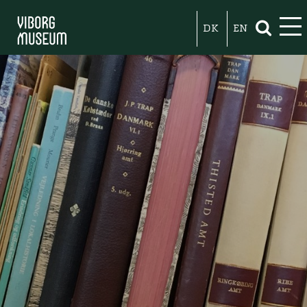
DK
EN