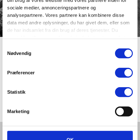
sociale medier, annonceringspartnere og
analysepartnere. Vores partnere kan kombinere disse
data med andre oplysninger, du har givet dem, eller som
de har indsamlet fra din brug af deres tjenester. Du
samtykker til vores cookies, hvis du fortsætter med at
anvende vores hjemmeside.
Samtykkevalg
Nørresogns
Nødvendig
Kirkestræde
Præferencer
Statistik
Nørresogns Kirkestræde var i 1800-tallet navnet på det
nuværende Gråbrødre Kirkestræde.
Marketing
Del denne artikel med andre:
OK