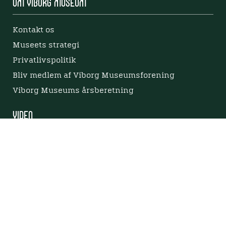
Om Viborg Museum
Kontakt os
Museets strategi
Privatlivspolitik
Bliv medlem af Viborg Museumsforening
Viborg Museums årsberetning
Viden
Nyere tid
Samlingen på Viborg Museum
Publikationer
Projekter og netværk
Arkæologi