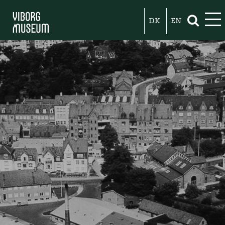
DK
EN