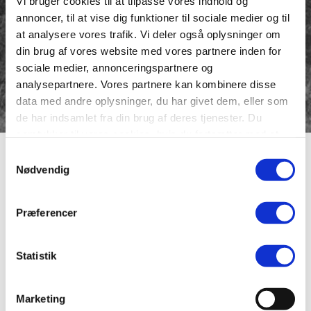
Vi bruger cookies til at tilpasse vores indhold og
annoncer, til at vise dig funktioner til sociale medier og til
at analysere vores trafik. Vi deler også oplysninger om
din brug af vores website med vores partnere inden for
sociale medier, annonceringspartnere og
analysepartnere. Vores partnere kan kombinere disse
data med andre oplysninger, du har givet dem, eller som
de har indsamlet fra din brug af deres tjenester. Du
samtykker til vores cookies, hvis du fortsætter med at
anvende vores hjemmeside.
Non Mølle
Samtykkevalg
Nødvendig
Billede 1: Naturbillede af Non Mølle omkring 1870.
Præferencer
Billede 2: Vandmølle ved Non Mølle omkring 1950.
Statistik
Marketing