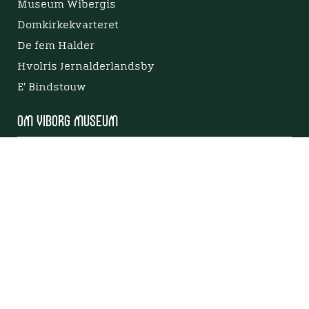
Museum Wibergis
Domkirkekvarteret
De fem Halder
Hvolris Jernalderlandsby
E' Bindstouw
Om Viborg Museum
Kontakt os
Museets strategi
Privatlivspolitik
Bliv medlem af Viborg Museumsforening
Viborg Museums årsberetning
Viden