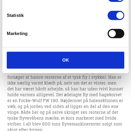
fly efter 2.
verdenskrig
Statistik
Marketing
På Karup flyveplads destruerede man fly, som
englænderne havde sprængt i luften i november 1945.
Hvis sprængningen ikke var tilstrækkelig effektiv, blev
resten ødelagt med en skærebrænder, så der ikke var
nogen brugbare dele tilbage, hvorefter det hele blev
OK
solgt som skrot.
Her er det en af skrothandlerens medhjælpere, der
forsøger at hamre resterne af et tysk fly i stykker. Han er
ikke særlig varmt klædt på, selv om det er vinter, men
det har været hårdt arbejde, så han har uden tvivl kunnet
holde varmen alligevel. Det ødelagte fly med hagekorset
er en Focke-Wulf FW 190. Højderoret på halesektionen er
væk, og på jorden ved siden af ligger en del af den ene
vinge. Både her og på selve skroget ses resterne af det
tyske flyvevåbens mærke, et kors markeret med hvide
striber. I alt blev 600 tons flyvemaskinerester solgt som
skrot efter krigen.