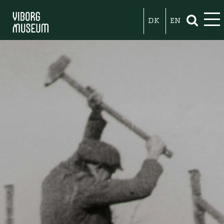
DK
EN