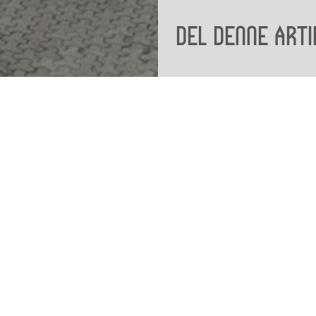
Del denne arti
Viden
Tilgæng
Nyere tid
Tilgæng
Samlingen på Viborg
Museum
Publikationer
org
Projekter og netværk
Arkæologi