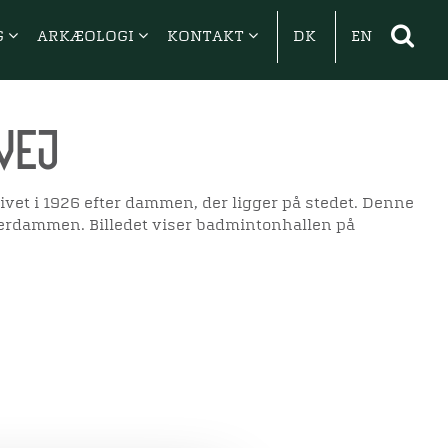
G
ARKÆOLOGI
KONTAKT
DK
EN
vej
et i 1926 efter dammen, der ligger på stedet. Denne
erdammen. Billedet viser badmintonhallen på