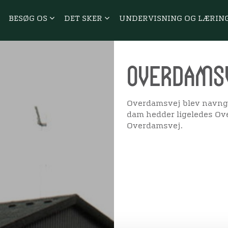
BESØG OS
DET SKER
UNDERVISNING OG LÆRIN
Overdams
Overdamsvej blev navngiv
dam hedder ligeledes Ov
Overdamsvej.