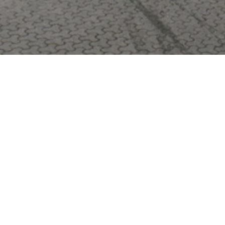
Besøg os
Om Viborg Museum
Museum Wibergis
Kontakt os
Domkirkekvarteret
Museets strategi
De fem Halder
Privatlivspolitik
Hvolris Jernalderlandsby
Bliv medlem af Vib
Museumsforening
E' Bindstouw
Viborg Museums
årsberetning