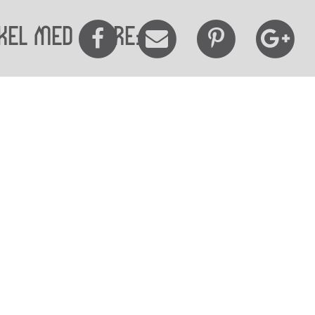
kel med andre:
elighedserklæring
Mød os her
elighed på websitet