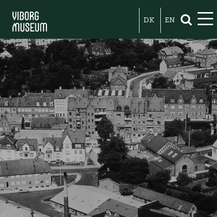
DK
EN