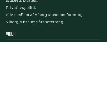
Museets strategi
Privatlivspolitik
Bliv medlem af Viborg Museumsforening
Viborg Museums årsberetning
Viden
Nyere tid
Samlingen på Viborg Museum
Publikationer
Projekter og netværk
Arkæologi
Tilgængelighedserklæring
Tilgængelighed på websitet