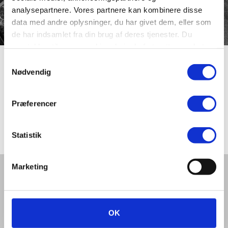
analysepartnere. Vores partnere kan kombinere disse
data med andre oplysninger, du har givet dem, eller som
de har indsamlet fra din brug af deres tjenester. Du
samtykker til vores cookies, hvis du fortsætter med at
anvende vores hjemmeside.
Samtykkevalg
Overgårdsvej
Nødvendig
Præferencer
Villavej i Overlund fra 1960’erne. Opkaldt efter gården,
hvorfra den er udstykket.
Statistik
Marketing
Del denne artikel med andre:
OK