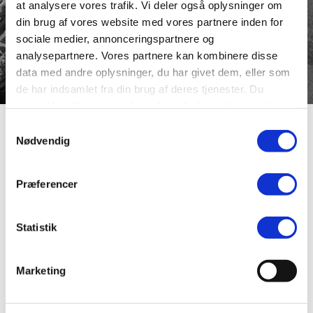
at analysere vores trafik. Vi deler også oplysninger om
din brug af vores website med vores partnere inden for
sociale medier, annonceringspartnere og
analysepartnere. Vores partnere kan kombinere disse
data med andre oplysninger, du har givet dem, eller som
de har indsamlet fra din brug af deres tjenester. Du
samtykker til vores cookies, hvis du fortsætter med at
anvende vores hjemmeside.
Samtykkevalg
Rådyrhøjen
Nødvendig
Præferencer
Vejen ligger i det område i Overlund imellem Nørresø og
Asmildvej, hvor alle vejnavnene ender på “højen”.
Sognerådet i den daværende Asmild-Tapdrup kommune
Statistik
navngav en af de ældste veje Øgårdshøjen og senere
kom Asmildhøjen og Helvegshøjen til. Efterhånden som
kvarteret blev udstykket, kom alle vejnavne til at slutte
Marketing
med ordet højen, så kvarteret sommetider omtales som
“Højene”.