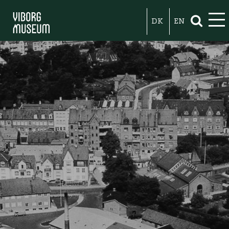
DK
EN