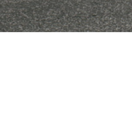
Besøg os
Om Viborg Museum
Museum Wibergis
Kontakt os
Domkirkekvarteret
Museets strategi
De fem Halder
Privatlivspolitik
Hvolris Jernalderlandsby
Bliv medlem af Vib
Museumsforening
E' Bindstouw
Viborg Museums
årsberetning