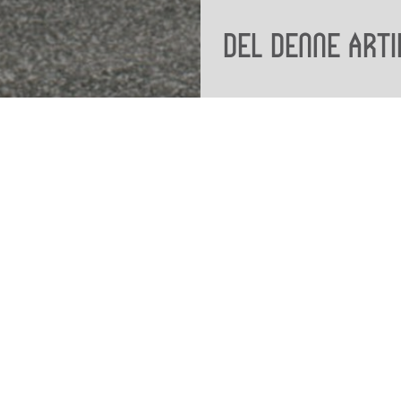
Del denne arti
Viden
Tilgæng
Nyere tid
Tilgæng
Samlingen på Viborg
Museum
Publikationer
org
Projekter og netværk
Arkæologi