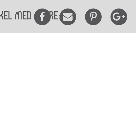
kel med andre:
elighedserklæring
Mød os her
elighed på websitet