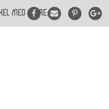
kel med andre:
elighedserklæring
Mød os her
elighed på websitet