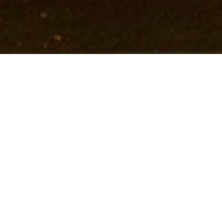
Besøg os
Om Viborg Museum
Museum Wibergis
Kontakt os
Domkirkekvarteret
Museets strategi
De fem Halder
Privatlivspolitik
Hvolris Jernalderlandsby
Bliv medlem af Vib
Museumsforening
E' Bindstouw
Viborg Museums
årsberetning