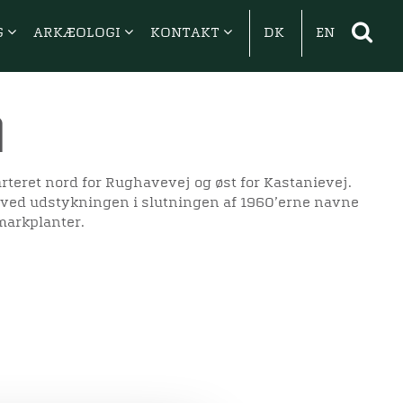
G
ARKÆOLOGI
KONTAKT
DK
EN
n
rteret nord for Rughavevej og øst for Kastanievej.
k ved udstykningen i slutningen af 1960’erne navne
markplanter.