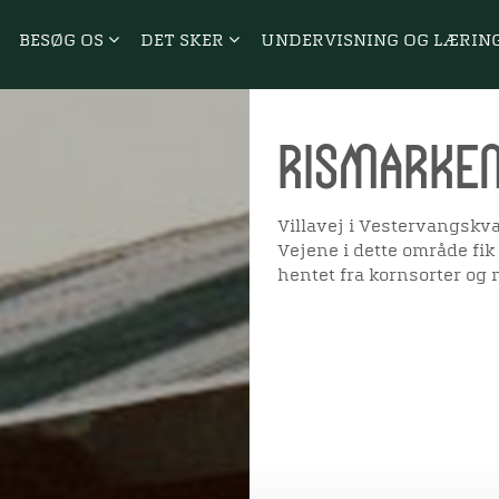
BESØG OS
DET SKER
UNDERVISNING OG LÆRIN
Rismarke
Villavej i Vestervangskva
Vejene i dette område fi
hentet fra kornsorter og 