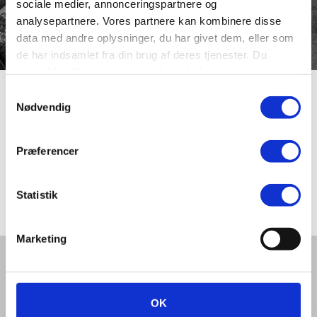
sociale medier, annonceringspartnere og
analysepartnere. Vores partnere kan kombinere disse
data med andre oplysninger, du har givet dem, eller som
de har indsamlet fra din brug af deres tjenester. Du
samtykker til vores cookies, hvis du fortsætter med at
anvende vores hjemmeside.
Samtykkevalg
Safranvej
Nødvendig
Præferencer
I området omkring Vestervangsskolen er en række veje
opkaldt efter krydderurterne. Kvarteret tog form i løbet af
1960’erne.
Statistik
Marketing
Del denne artikel med andre:
OK