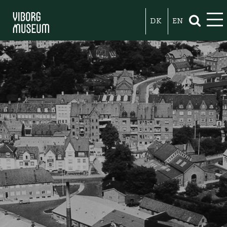
DK
EN