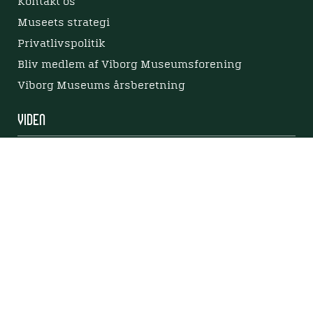
Kontakt os
Museets strategi
Privatlivspolitik
Bliv medlem af Viborg Museumsforening
Viborg Museums årsberetning
Viden
Nyere tid
Samlingen på Viborg Museum
Publikationer
Projekter og netværk
Arkæologi
Tilgængelighedserklæring