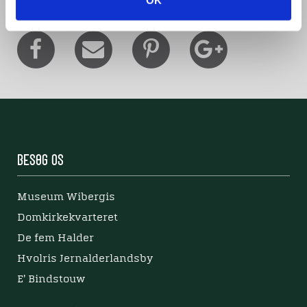
OK
Besøg os
Museum Wibergis
Domkirkekvarteret
De fem Halder
Hvolris Jernalderlandsby
E' Bindstouw