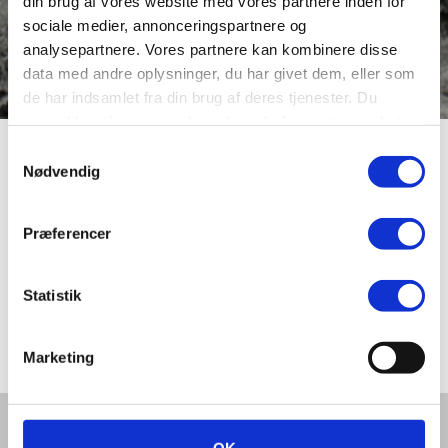
din brug af vores website med vores partnere inden for
sociale medier, annonceringspartnere og
analysepartnere. Vores partnere kan kombinere disse
data med andre oplysninger, du har givet dem, eller som
de har indsamlet fra din brug af deres tjenester. Du
samtykker til vores cookies, hvis du fortsætter med at
anvende vores hjemmeside.
Samtykkevalg
Sct. Laurentiivej
Nødvendig
Præferencer
Sct. Laurentii Vej blev navngivet i 1929 efter Sct.
Laurentius eller Laust, som blev martyr i Rom i 258. Et
kapel i Sct. Laustes Løkke nord for Viborg blev ligeledes
Statistik
opkaldt efter ham. Billedet viser et af Haveselskabet
Løkkens kolonihaver.
Marketing
Del denne artikel med andre: