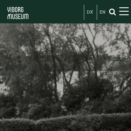
DK
EN