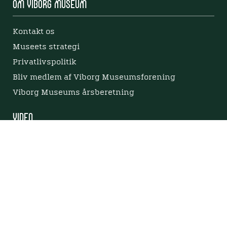
Om Viborg Museum
Kontakt os
Museets strategi
Privatlivspolitik
Bliv medlem af Viborg Museumsforening
Viborg Museums årsberetning
Viden
Nyere tid
Samlingen på Viborg Museum
Publikationer
Projekter og netværk
Arkæologi