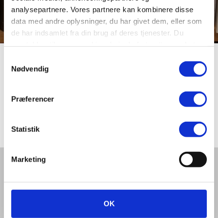
analysepartnere. Vores partnere kan kombinere disse
data med andre oplysninger, du har givet dem, eller som
de har indsamlet fra din brug af deres tjenester. Du
samtykker til vores cookies, hvis du fortsætter med at
anvende vores hjemmeside.
Samtykkevalg
Seglen
Nødvendig
Præferencer
Villavej i Overlund. Alle vejene i kvarteret er opkaldt
efter navne på gamle landbrugsredskaber.
Statistik
Marketing
Del denne artikel med andre:
OK