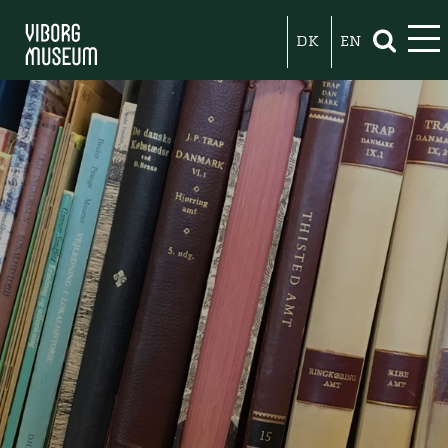
DK
EN