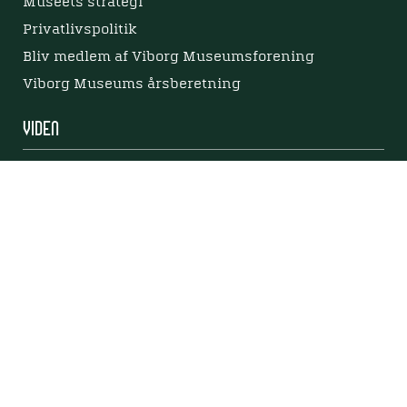
Museets strategi
Privatlivspolitik
Bliv medlem af Viborg Museumsforening
Viborg Museums årsberetning
Viden
Nyere tid
Samlingen på Viborg Museum
Publikationer
Projekter og netværk
Arkæologi
Tilgængelighedserklæring
Tilgængelighed på websitet