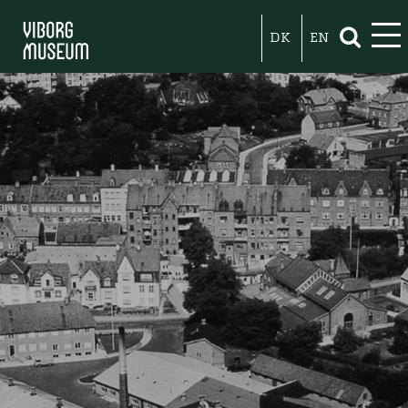
DK
EN