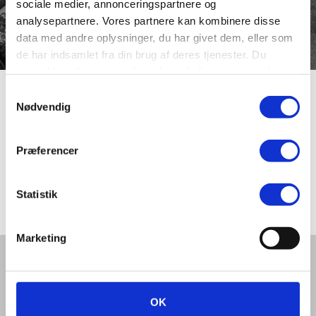
sociale medier, annonceringspartnere og
analysepartnere. Vores partnere kan kombinere disse
data med andre oplysninger, du har givet dem, eller som
de har indsamlet fra din brug af deres tjenester. Du
samtykker til vores cookies, hvis du fortsætter med at
anvende vores hjemmeside.
Samtykkevalg
Skive Marked
Nødvendig
Præferencer
Skive Marked var et lille stræde, der i midten af 1600-
tallet var en fortsættelse af det, der i dag kaldes Navnløs
over mod Rosenstræde.
Statistik
Marketing
Del denne artikel med andre:
OK