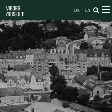
DK
EN