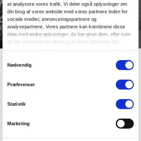
at analysere vores trafik. Vi deler også oplysninger om
din brug af vores website med vores partnere inden for
sociale medier, annonceringspartnere og
analysepartnere. Vores partnere kan kombinere disse
data med andre oplysninger, du har givet dem, eller som
de har indsamlet fra din brug af deres tjenester. Du
samtykker til vores cookies, hvis du fortsætter med at
anvende vores hjemmeside.
Samtykkevalg
Skivevej
Nødvendig
Præferencer
Skivevej er i dag navnet på den lille nu som landevej
nedlagte del af den gamle Skivevej, der ligger langs
Undallslund Plantage. Skivevej hedder i dag Gl. Skivevej
Statistik
fra Gl. Aalborgvej til Agerlandsvej og derfra gennem
Engelsborgkvarteret Salvievej. Navneskiftet skyldes, at
hovedvejen til Skive er blevet omlagt flere gange.
Marketing
Billedet viser Karl Sørensen og hustru på et billede fra
området i 1925.