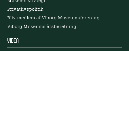
Museets strategi
Privatlivspolitik
Bliv medlem af Viborg Museumsforening
Viborg Museums årsberetning
Viden
Nyere tid
Samlingen på Viborg Museum
Publikationer
Projekter og netværk
Arkæologi
Tilgængelighedserklæring
Tilgængelighed på websitet