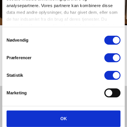
analysepartnere. Vores partnere kan kombinere disse
data med andre oplysninger, du har givet dem, eller som
de har indsamlet fra din brug af deres tjenester. Du
samtykker til vores cookies, hvis du fortsætter med at
anvende vores hjemmeside.
Samtykkevalg
Skoleboderne
Nødvendig
Præferencer
Skoleboderne var det sted, hvor Latinskolens lærere og
elever boede. I dag kaldes stedet Skolestræde.
Statistik
Marketing
Del denne artikel med andre:
OK