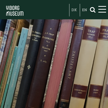
DK
EN