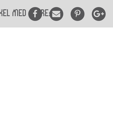
kel med andre:
elighedserklæring
Mød os her
elighed på websitet