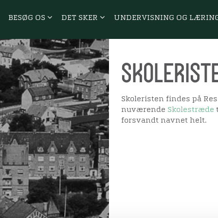
BESØG OS
DET SKER
UNDERVISNING OG LÆRIN
Skolerist
Skoleristen findes på Rese
nuværende
Skolestræde
t
forsvandt navnet helt.