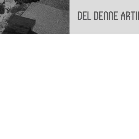
Del denne arti
Viden
Tilgæng
Nyere tid
Tilgæng
Samlingen på Viborg
Museum
Publikationer
org
Projekter og netværk
Arkæologi