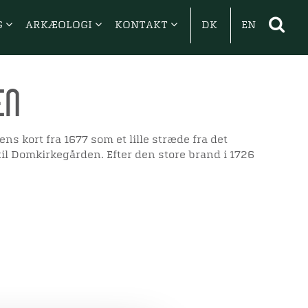
G
ARKÆOLOGI
KONTAKT
DK
EN
en
ns kort fra 1677 som et lille stræde fra det
il Domkirkegården. Efter den store brand i 1726