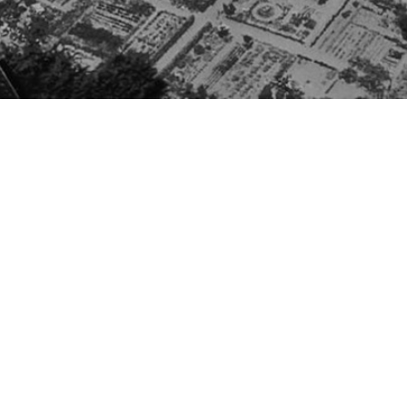
Besøg os
Om Viborg Museum
Museum Wibergis
Kontakt os
Domkirkekvarteret
Museets strategi
De fem Halder
Privatlivspolitik
Hvolris Jernalderlandsby
Bliv medlem af Vib
Museumsforening
E' Bindstouw
Viborg Museums
årsberetning