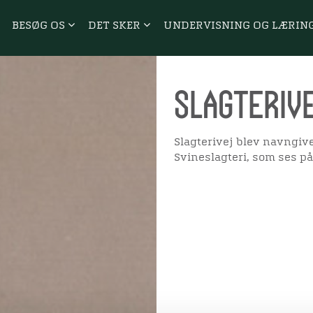
BESØG OS
DET SKER
UNDERVISNING OG LÆRIN
Slagteriv
Slagterivej blev navngive
Svineslagteri, som ses p