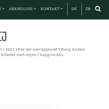
G
ARKÆOLOGI
KONTAKT
DK
EN
ej
t i 1902 efter det nærliggende Viborg Andels
å billedet med vejen i baggrunden.