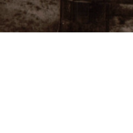
Besøg os
Om Viborg Museum
Museum Wibergis
Kontakt os
Domkirkekvarteret
Museets strategi
De fem Halder
Privatlivspolitik
Hvolris Jernalderlandsby
Bliv medlem af Vib
Museumsforening
E' Bindstouw
Viborg Museums
årsberetning