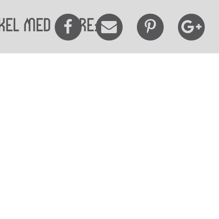
kel med andre:
elighedserklæring
Mød os her
elighed på websitet