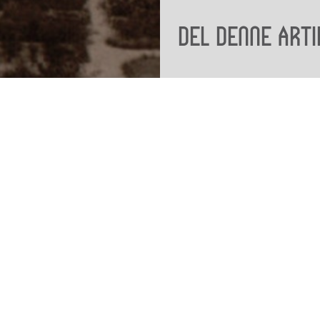
Del denne arti
Viden
Tilgæng
Nyere tid
Tilgæng
Samlingen på Viborg
Museum
Publikationer
org
Projekter og netværk
Arkæologi