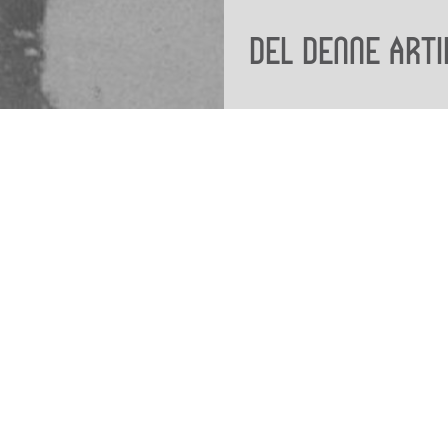
Del denne arti
Viden
Tilgæng
Nyere tid
Tilgæng
Samlingen på Viborg
Museum
Publikationer
org
Projekter og netværk
Arkæologi