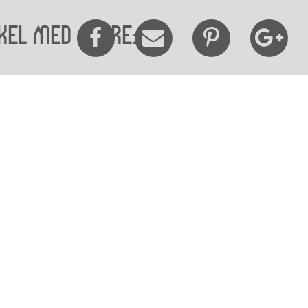
kel med andre:
elighedserklæring
Mød os her
elighed på websitet