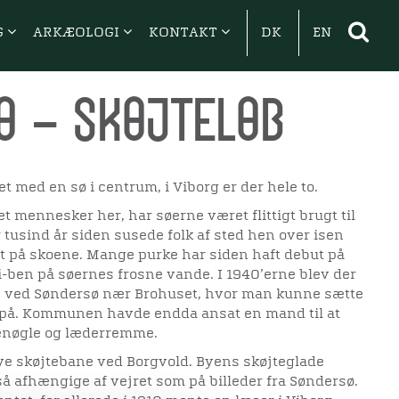
G
ARKÆOLOGI
KONTAKT
DK
EN
ø – skøjteløb
t med en sø i centrum, i Viborg er der hele to.
et mennesker her, har søerne været flittigt brugt til
r tusind år siden susede folk af sted hen over isen
 på skoene. Mange purke har siden haft debut på
ben på søernes frosne vande. I 1940’erne blev der
 ved Søndersø nær Brohuset, hvor man kunne sætte
 på. Kommunen havde endda ansat en mand til at
enøgle og læderremme.
e skøjtebane ved Borgvold. Byens skøjteglade
å afhængige af vejret som på billeder fra Søndersø.