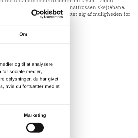
tet, for allerede i 1910 mente en læser i Viborg
en burde yde tilskud til en kunstfrossen skøjtebane.
 havde mere end 10.000 benyttet sig af muligheden for
 glatte is.
Om
eløbere på Søndersø ca. 1950
 medier og til at analysere
 for sociale medier,
e oplysninger, du har givet
s, hvis du fortsætter med at
Marketing