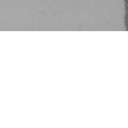
Besøg os
Om Viborg Museum
Museum Wibergis
Kontakt os
Domkirkekvarteret
Museets strategi
De fem Halder
Privatlivspolitik
Hvolris Jernalderlandsby
Bliv medlem af Vib
Museumsforening
E' Bindstouw
Viborg Museums
årsberetning