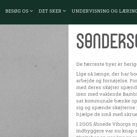
BESØG OS
DET SKER
UNDERVISNING OG LÆRIN
Sønders
De færreste byer er berige
Lige så længe, der har bo
arbejde og fornøjelse. Fo
med deres skøjter spændt
isen med vaklende Bambi-
sat kommunale bænke op
sig og spænde skøjterne
hjælpe de små med skru
I 2005 åbnede Viborgs ny
indbyggere var nu knap s