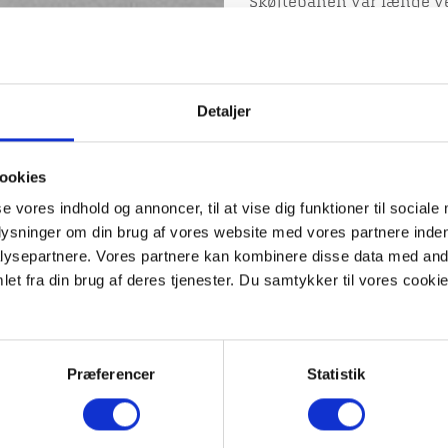
Skøjtebanen var længe ven
Stiftstidende, at kommun
Få dage efter indvielsen
at boltre sig på den hårde,
Detaljer
Billede til venstre: Skøjt
ookies
se vores indhold og annoncer, til at vise dig funktioner til sociale
plysninger om din brug af vores website med vores partnere inden
ysepartnere. Vores partnere kan kombinere disse data med andr
et fra din brug af deres tjenester. Du samtykker til vores cookie
Præferencer
Statistik