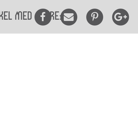
kel med andre:
elighedserklæring
Mød os her
elighed på websitet