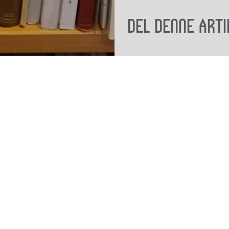
Del denne arti
Viden
Tilgæng
Nyere tid
Tilgæng
Samlingen på Viborg
Museum
Publikationer
org
Projekter og netværk
Arkæologi