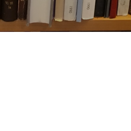
Besøg os
Om Viborg Museum
Museum Wibergis
Kontakt os
Domkirkekvarteret
Museets strategi
De fem Halder
Privatlivspolitik
Hvolris Jernalderlandsby
Bliv medlem af Vib
Museumsforening
E' Bindstouw
Viborg Museums
årsberetning