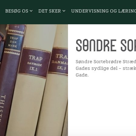
BESØG OS
DET SKER
UNDERVISNING OG LÆRIN
Søndre So
Søndre Sortebrødre Stræde
Gades sydlige del – strækn
Gade.