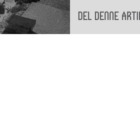
Del denne arti
Viden
Tilgæng
Nyere tid
Tilgæng
Samlingen på Viborg
Museum
Publikationer
org
Projekter og netværk
Arkæologi