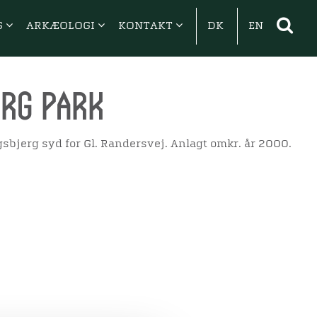
G
ARKÆOLOGI
KONTAKT
DK
EN
rg Park
sbjerg syd for Gl. Randersvej. Anlagt omkr. år 2000.