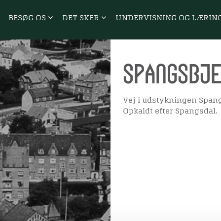
BESØG OS
DET SKER
UNDERVISNING OG LÆRIN
Spangsbje
Vej i udstykningen Spang
Opkaldt efter Spangsdal.