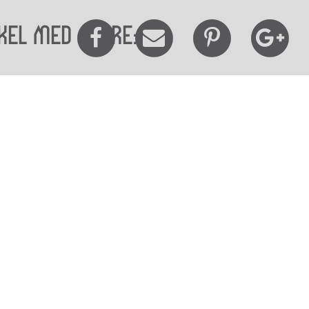
kel med andre:
elighedserklæring
Mød os her
elighed på websitet