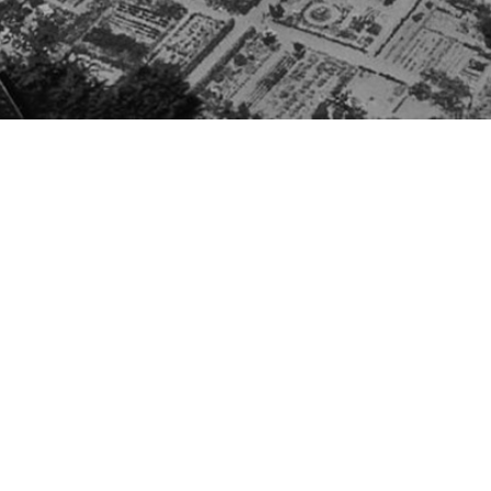
Besøg os
Om Viborg Museum
Museum Wibergis
Kontakt os
Domkirkekvarteret
Museets strategi
De fem Halder
Privatlivspolitik
Hvolris Jernalderlandsby
Bliv medlem af Vib
Museumsforening
E' Bindstouw
Viborg Museums
årsberetning