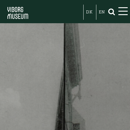
DK
EN