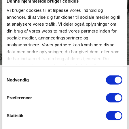
Denne hjemmeside bruger cookies
Vi bruger cookies til at tilpasse vores indhold og
annoncer, til at vise dig funktioner til sociale medier og til
at analysere vores trafik. Vi deler også oplysninger om
din brug af vores website med vores partnere inden for
sociale medier, annonceringspartnere og
analysepartnere. Vores partnere kan kombinere disse
data med andre oplysninger, du har givet dem, eller som
de har indsamlet fra din brug af deres tjenester. Du
samtykker til vores cookies, hvis du fortsætter med at
anvende vores hjemmeside.
Samtykkevalg
Store Sct. Hans
Nødvendig
Gade
Præferencer
Statistik
Store Sct. Hans Gade hed i slutningen af 1600-tallet og
frem til slutningen af 1700-tallet blot Sct. Hans Gade.