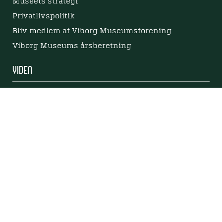
Museets strategi
Privatlivspolitik
Bliv medlem af Viborg Museumsforening
Viborg Museums årsberetning
Viden
Nyere tid
Samlingen på Viborg Museum
Publikationer
Projekter og netværk
Arkæologi
Tilgængelighedserklæring
Tilgængelighed på websitet