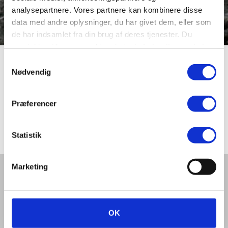
analysepartnere. Vores partnere kan kombinere disse
data med andre oplysninger, du har givet dem, eller som
de har indsamlet fra din brug af deres tjenester. Du
samtykker til vores cookies, hvis du fortsætter med at
anvende vores hjemmeside.
Samtykkevalg
Svalevej
Nødvendig
Præferencer
Vej i den nyere del af “Fuglekvarteret” syd for
Holstebrovej. Navngivet i 1959.
Statistik
Marketing
Del denne artikel med andre:
OK