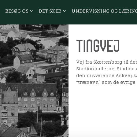
BESØG OS
DET SKER
UNDERVISNING OG LÆRIN
Tingvej
Vej fra Skottenborg til d
Stadionhallerne, Stadion 
den nuværende Askvej ka
“trænavn” som de øvrige v