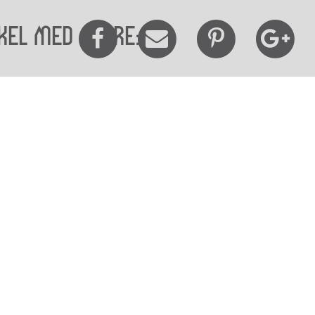
kel med andre:
elighedserklæring
Mød os her
elighed på websitet