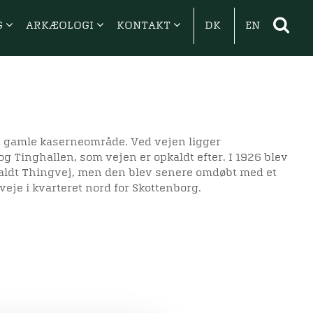
G
ARKÆOLOGI
KONTAKT
DK
EN
et gamle kaserneområde. Ved vejen ligger
og Tinghallen, som vejen er opkaldt efter. I 1926 blev
ldt Thingvej, men den blev senere omdøbt med et
eje i kvarteret nord for Skottenborg.