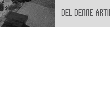
Del denne arti
Viden
Tilgæng
Nyere tid
Tilgæng
Samlingen på Viborg
Museum
Publikationer
org
Projekter og netværk
Arkæologi