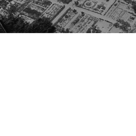
Besøg os
Om Viborg Museum
Museum Wibergis
Kontakt os
Domkirkekvarteret
Museets strategi
De fem Halder
Privatlivspolitik
Hvolris Jernalderlandsby
Bliv medlem af Vib
Museumsforening
E' Bindstouw
Viborg Museums
årsberetning