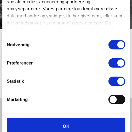
sociale medier, annonceringspartnere og
analysepartnere. Vores partnere kan kombinere disse
data med andre oplysninger, du har givet dem, eller som
de har indsamlet fra din brug af deres tjenester. Du
samtykker til vores cookies, hvis du fortsætter med at
anvende vores hjemmeside.
Samtykkevalg
Tjørnevej
Nødvendig
Præferencer
Tjørnevej blev navngivet i 1926. Vejen ligger nord for
Skottenborg og Kirkebækvej, hvor vejene har navne efter
danske træer.
Statistik
Marketing
Del denne artikel med andre:
OK