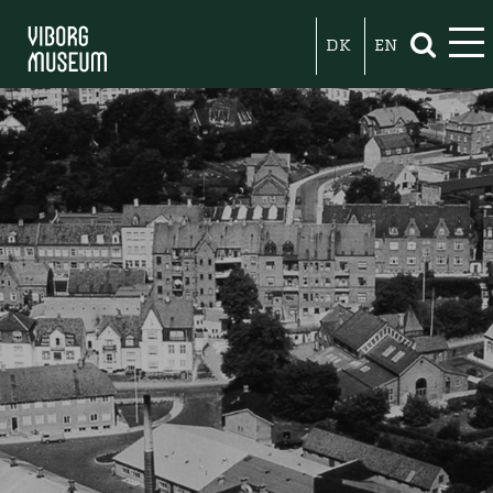
DK
EN