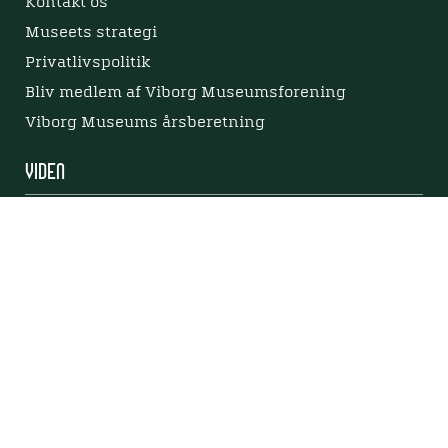
Kontakt os
Museets strategi
Privatlivspolitik
Bliv medlem af Viborg Museumsforening
Viborg Museums årsberetning
Viden
Nyere tid
Samlingen på Viborg Museum
Publikationer
Projekter og netværk
Arkæologi
Tilgængelighedserklæring