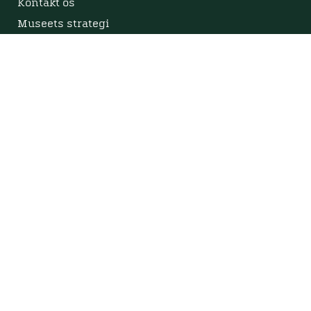
Kontakt os
Museets strategi
Privatlivspolitik
Bliv medlem af Viborg Museumsforening
Viborg Museums årsberetning
Viden
Nyere tid
Samlingen på Viborg Museum
Publikationer
Projekter og netværk
Arkæologi
Tilgængelighedserklæring