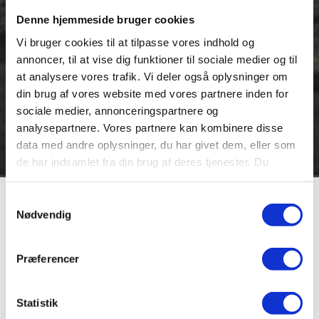
Denne hjemmeside bruger cookies
Vi bruger cookies til at tilpasse vores indhold og
annoncer, til at vise dig funktioner til sociale medier og til
at analysere vores trafik. Vi deler også oplysninger om
din brug af vores website med vores partnere inden for
sociale medier, annonceringspartnere og
analysepartnere. Vores partnere kan kombinere disse
data med andre oplysninger, du har givet dem, eller som
de har indsamlet fra din brug af deres tjenester. Du
samtykker til vores cookies, hvis du fortsætter med at
anvende vores hjemmeside.
Samtykkevalg
Vævervej
Nødvendig
Præferencer
I 1947 udlagde byplanudvalget og byrådet Viborgs første
industriareal syd for jernbaneterrænet imellem
Middagshøjvej og Marsk Stigsvej, men i de første mange
Statistik
år viste byens industrivirksomheder kun ringe interesse