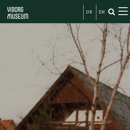
DK
EN