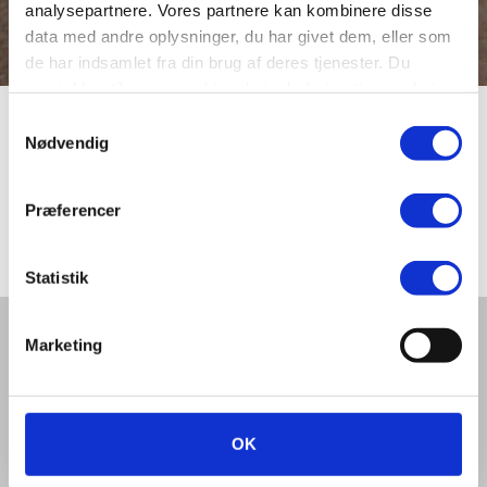
analysepartnere. Vores partnere kan kombinere disse
data med andre oplysninger, du har givet dem, eller som
de har indsamlet fra din brug af deres tjenester. Du
samtykker til vores cookies, hvis du fortsætter med at
anvende vores hjemmeside.
Samtykkevalg
Vesterrisvej
Nødvendig
Præferencer
Vesterrisvej blev navngivet i 1931.
Statistik
Del denne artikel med andre:
Marketing
OK