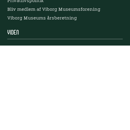
Privatlivspolitik
Bliv medlem af Viborg Museumsforening
Viborg Museums årsberetning
Viden
Nyere tid
Samlingen på Viborg Museum
Publikationer
Projekter og netværk
Arkæologi
Tilgængelighedserklæring
Tilgængelighed på websitet
Mød os her