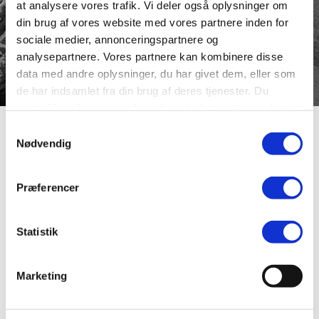
at analysere vores trafik. Vi deler også oplysninger om
din brug af vores website med vores partnere inden for
sociale medier, annonceringspartnere og
analysepartnere. Vores partnere kan kombinere disse
data med andre oplysninger, du har givet dem, eller som
de har indsamlet fra din brug af deres tjenester. Du
samtykker til vores cookies, hvis du fortsætter med at
anvende vores hjemmeside.
Samtykkevalg
Vildsvinhøjen
Nødvendig
Præferencer
Vejen ligger i det område i Overlund imellem Nørresø og
Asmildvej, hvor alle vejnavnene ender på “højen”.
Sognerådet i den daværende Asmild-Tapdrup kommune
Statistik
navngav en af de ældste veje Øgårdshøjen og senere
kom Asmildhøjen og Helvegshøjen til. Efterhånden som
kvarteret blev udstykket, kom alle vejnavne til at slutte
Marketing
med ordet højen, så kvarteret sommetider omtales som
“Højene”.