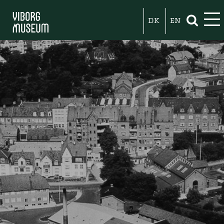
DK
EN