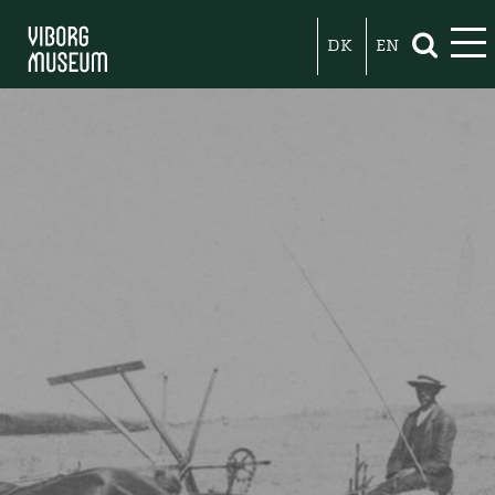
DK
EN