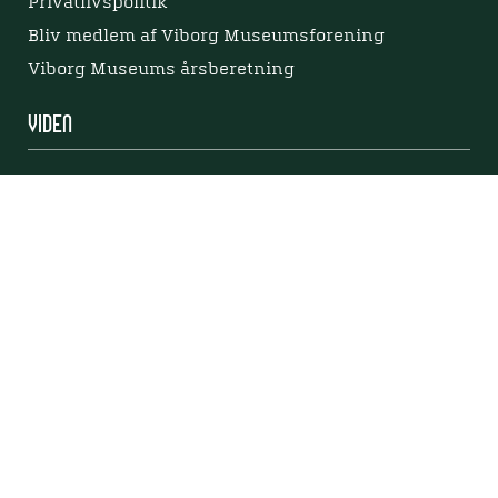
Privatlivspolitik
Bliv medlem af Viborg Museumsforening
Viborg Museums årsberetning
Viden
Nyere tid
Samlingen på Viborg Museum
Publikationer
Projekter og netværk
Arkæologi
Tilgængelighedserklæring
Tilgængelighed på websitet
Mød os her