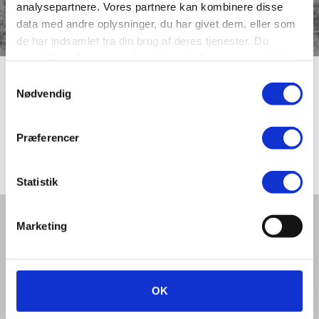
analysepartnere. Vores partnere kan kombinere disse
data med andre oplysninger, du har givet dem, eller som
de har indsamlet fra din brug af deres tjenester. Du
samtykker til vores cookies, hvis du fortsætter med at
anvende vores hjemmeside.
Samtykkevalg
Vingegård
Nødvendig
Præferencer
Selvbinder Vingegård i 1919
Statistik
Del denne artikel med andre:
Marketing
OK