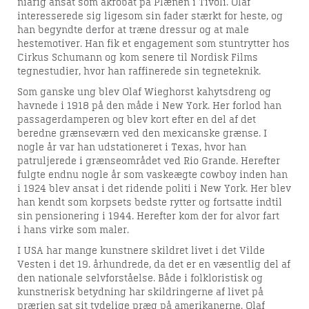
niårig ansat som akrobat på Plænen i Tivoli. Olaf
interesserede sig ligesom sin fader stærkt for heste, og
han begyndte derfor at træne dressur og at male
hestemotiver. Han fik et engagement som stuntrytter hos
Cirkus Schumann og kom senere til Nordisk Films
tegnestudier, hvor han raffinerede sin tegneteknik.
Som ganske ung blev Olaf Wieghorst kahytsdreng og
havnede i 1918 på den måde i New York. Her forlod han
passagerdamperen og blev kort efter en del af det
beredne grænseværn ved den mexicanske grænse. I
nogle år var han udstationeret i Texas, hvor han
patruljerede i grænseområdet ved Rio Grande. Herefter
fulgte endnu nogle år som vaskeægte cowboy inden han
i 1924 blev ansat i det ridende politi i New York. Her blev
han kendt som korpsets bedste rytter og fortsatte indtil
sin pensionering i 1944. Herefter kom der for alvor fart
i hans virke som maler.
I USA har mange kunstnere skildret livet i det Vilde
Vesten i det 19. århundrede, da det er en væsentlig del af
den nationale selvforståelse. Både i folkloristisk og
kunstnerisk betydning har skildringerne af livet på
prærien sat sit tydelige præg på amerikanerne. Olaf