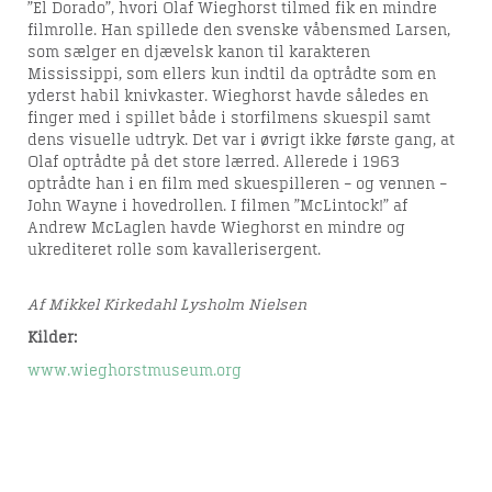
”El Dorado”, hvori Olaf Wieghorst tilmed fik en mindre
filmrolle. Han spillede den svenske våbensmed Larsen,
som sælger en djævelsk kanon til karakteren
Mississippi, som ellers kun indtil da optrådte som en
yderst habil knivkaster. Wieghorst havde således en
finger med i spillet både i storfilmens skuespil samt
dens visuelle udtryk. Det var i øvrigt ikke første gang, at
Olaf optrådte på det store lærred. Allerede i 1963
optrådte han i en film med skuespilleren – og vennen –
John Wayne i hovedrollen. I filmen ”McLintock!” af
Andrew McLaglen havde Wieghorst en mindre og
ukrediteret rolle som kavallerisergent.
Af Mikkel Kirkedahl Lysholm Nielsen
Kilder:
www.wieghorstmuseum.org
www.imdb.com
Viborg Stifts Folkeblad 26. juli 1962
Jyllands Posten 21. februar 1984