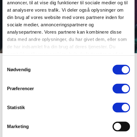
annoncer, til at vise dig funktioner til sociale medier og til
at analysere vores trafik. Vi deler også oplysninger om
din brug af vores website med vores partnere inden for
sociale medier, annonceringspartnere og
analysepartnere. Vores partnere kan kombinere disse
data med andre oplysninger, du har givet dem, eller som
de har indsamlet fra din brug af deres tjenester. Du
samtykker til vores cookies, hvis du fortsætter med at
anvende vores hjemmeside.
Wieghorst, Olaf
Samtykkevalg
Nødvendig
Kunstner,
Præferencer
stuntman,
Statistik
skuespiller,
Marketing