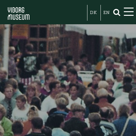
DK
EN