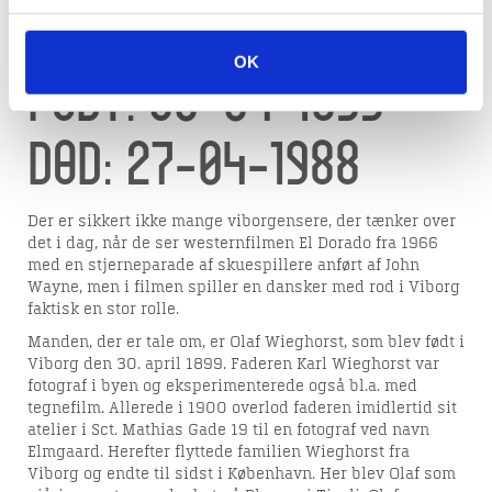
betjent
OK
Født: 30-04-1899 —
Død: 27-04-1988
Der er sikkert ikke mange viborgensere, der tænker over
det i dag, når de ser westernfilmen El Dorado fra 1966
med en stjerneparade af skuespillere anført af John
Wayne, men i filmen spiller en dansker med rod i Viborg
faktisk en stor rolle.
Manden, der er tale om, er Olaf Wieghorst, som blev født i
Viborg den 30. april 1899. Faderen Karl Wieghorst var
fotograf i byen og eksperimenterede også bl.a. med
tegnefilm. Allerede i 1900 overlod faderen imidlertid sit
atelier i Sct. Mathias Gade 19 til en fotograf ved navn
Elmgaard. Herefter flyttede familien Wieghorst fra
Viborg og endte til sidst i København. Her blev Olaf som