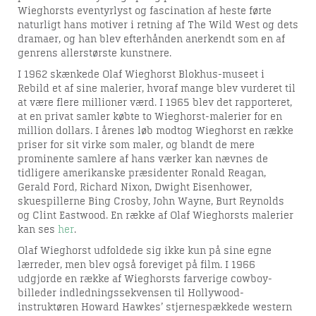
Wieghorsts eventyrlyst og fascination af heste førte
naturligt hans motiver i retning af The Wild West og dets
dramaer, og han blev efterhånden anerkendt som en af
genrens allerstørste kunstnere.
I 1962 skænkede Olaf Wieghorst Blokhus-museet i
Rebild et af sine malerier, hvoraf mange blev vurderet til
at være flere millioner værd. I 1965 blev det rapporteret,
at en privat samler købte to Wieghorst-malerier for en
million dollars. I årenes løb modtog Wieghorst en række
priser for sit virke som maler, og blandt de mere
prominente samlere af hans værker kan nævnes de
tidligere amerikanske præsidenter Ronald Reagan,
Gerald Ford, Richard Nixon, Dwight Eisenhower,
skuespillerne Bing Crosby, John Wayne, Burt Reynolds
og Clint Eastwood. En række af Olaf Wieghorsts malerier
kan ses
her
.
Olaf Wieghorst udfoldede sig ikke kun på sine egne
lærreder, men blev også foreviget på film. I 1966
udgjorde en række af Wieghorsts farverige cowboy-
billeder indledningssekvensen til Hollywood-
instruktøren Howard Hawkes’ stjernespækkede western