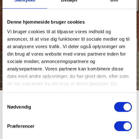
Denne hjemmeside bruger cookies
Vi bruger cookies til at tilpasse vores indhold og
annoncer, til at vise dig funktioner til sociale medier og til
at analysere vores trafik. Vi deler også oplysninger om
din brug af vores website med vores partnere inden for
sociale medier, annonceringspartnere og
analysepartnere. Vores partnere kan kombinere disse
data med andre oplysninger, du har givet dem, eller som
de har indsamlet fra din brug af deres tjenester. Du
samtykker til vores cookies, hvis du fortsætter med at
anvende vores hjemmeside.
Dorthe Elkjær
Samtykkevalg
Nødvendig
Teamleder for kommunikation og salg
Præferencer
Mail: doel@viborg.dk