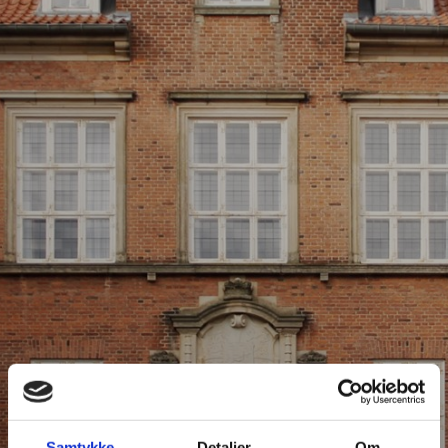
Samtykke
Detaljer
Om