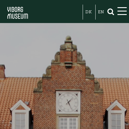
DK
EN