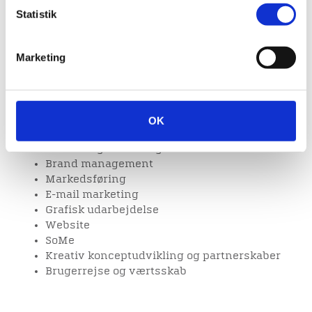
Telefon: 2096 4382
Statistik
Uddannelser
Marketing
Cand.mag. i oplevelsesøkonomi
Arbejdsområder
OK
Strategisk kommunikation
Forretningsudvikling
Brand management
Markedsføring
E-mail marketing
Grafisk udarbejdelse
Website
SoMe
Kreativ konceptudvikling og partnerskaber
Brugerrejse og værtsskab