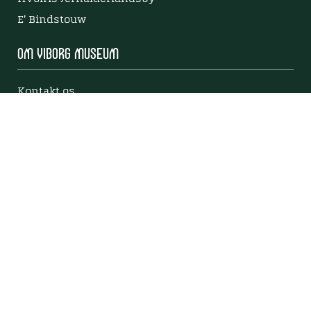
E' Bindstouw
Om Viborg Museum
Kontakt os
Museets strategi
Privatlivspolitik
Bliv medlem af Viborg Museumsforening
Viborg Museums årsberetning
Viden
Nyere tid
Samlingen på Viborg Museum
Publikationer
Projekter og netværk