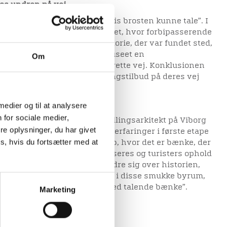
es undren på vej
 etape af pilotprojektet ”Hvis brosten kunne tale”. I
nimationskikkerter i byrummet, hvor forbipasserende
 fortælling om et stykke historie, der var fundet sted,
 forbindelse hermed lavede museet en
Om
resultat viste, at man er på rette vej. Konklusionen
 for at få et uventet formidlingstilbud på deres vej
 medier og til at analysere
 for sociale medier,
der er projektleder og udstillingsarkitekt på Viborg
e oplysninger, du har givet
tet: ”Vi høstede rigtig gode erfaringer i første etape
s, hvis du fortsætter med at
e. Nu prøver vi et andet greb, hvor det er bænke, der
er, at det kan berige viborgenseres og turisters ophold
man kan jo ikke andet end undre sig over historien,
en om, hvad der mon er sket i disse smukke byrum,
jælper vi tanken lidt på vej med talende bænke”.
Marketing
orien fandt sted