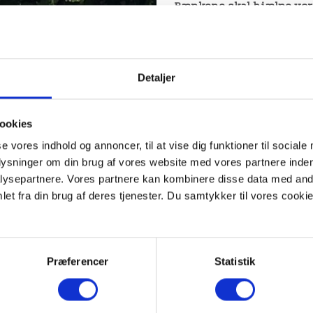
Bænkene skal hjælpe vor
De talende bænke er anden
2021 testede museet to a
kunne se en kort animeret
hvor kikkerterne stod. I
Detaljer
brugerundersøgelse, hvis 
var, at brugerne var glade
gennem byen.
ookies
se vores indhold og annoncer, til at vise dig funktioner til sociale
plysninger om din brug af vores website med vores partnere inden
Ivan Fuusgaard Sørensen, 
ysepartnere. Vores partnere kan kombinere disse data med andr
Museum, udtaler om projek
et fra din brug af deres tjenester. Du samtykker til vores cookie
med animationskikkertern
fortæller historie. Vi håb
i Domkirkekvarteret, for 
når man færdes der. Tank
ligger altid en nær. Nu h
Præferencer
Statistik
Formidling der, hvor hist