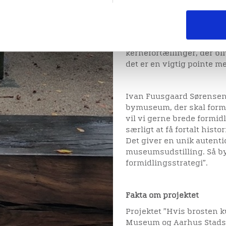
De tre bænke kan man fi
Skovgaard Museets have. H
minutters varighed om H
retshistorie i Viborg og 
kernefortællinger, der bli
det er en vigtig pointe me
Ivan Fuusgaard Sørensen 
bymuseum, der skal form
vil vi gerne brede formid
særligt at få fortalt histo
Det giver en unik autenti
museumsudstilling. Så by
formidlingsstrategi”.
Fakta om projektet
Projektet ”Hvis brosten 
Museum og Aarhus Stadsar