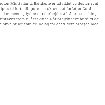
egion Midtjylland. Bænkene er udviklet og designet af
et til fortællingerne er skrevet af forfatter Gerd
d museet og lyden er udarbejdet af Charlotte Olling
prøves frem til årsskiftet. Når projektet er færdigt og
ne blive brugt som grundlag for det videre arbejde med
eret.
elighedserklæring
Mød os her
elighed på websitet