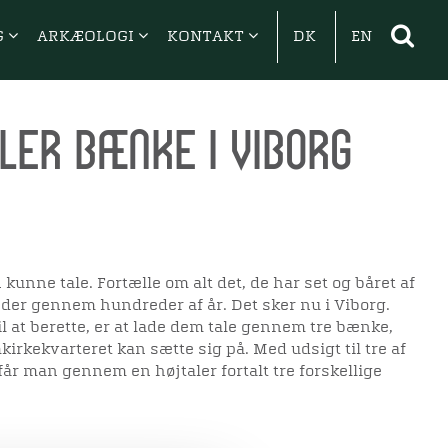
G
ARKÆOLOGI
KONTAKT
DK
EN
ler bænke i Viborg
unne tale. Fortælle om alt det, de har set og båret af
er gennem hundreder af år. Det sker nu i Viborg.
l at berette, er at lade dem tale gennem tre bænke,
rkekvarteret kan sætte sig på. Med udsigt til tre af
r man gennem en højtaler fortalt tre forskellige