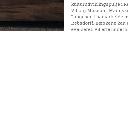
kulturudviklingspulje i R
Viborg Museum. Manuskript
Laugesen i samarbejde me
Rebsdorff. Bænkene kan af
evalueret, vil erfaringer
at udvikle Domkirkekvart
Viden
Tilgæng
Nyere tid
Tilgæng
Samlingen på Viborg
Museum
Publikationer
org
Projekter og netværk
Arkæologi