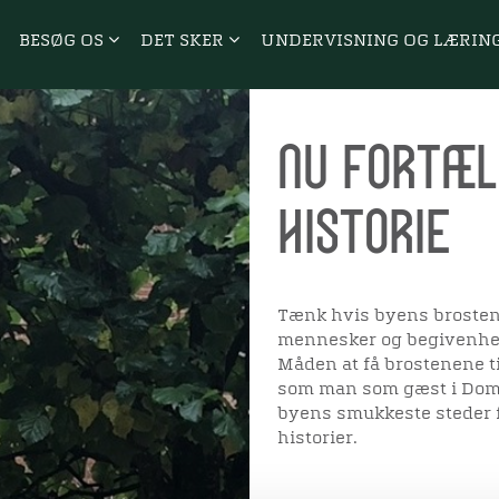
BESØG OS
DET SKER
UNDERVISNING OG LÆRIN
Nu fortæl
historie
Tænk hvis byens brosten k
mennesker og begivenhed
Måden at få brostenene ti
som man som gæst i Domki
byens smukkeste steder få
historier.