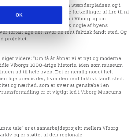
nde i Hans Tausens Minde, på Stænderpladsen og i
er vil man kunne opleve tre fortællinger af fire til ni
OK
ans Tausen og reformationen i Viborg og om
byens landsting. Det er således nogle af byens
ver fortalt lige der, hvor de rent faktisk fandt sted. Og
d projektet.
siger videre: ”Om få år åbner vi et nyt og moderne
idle Viborgs 1000-årige historie. Men som museum
lingen ud til hele byen. Det er nemlig noget helt
rien lige præcis der, hvor den rent faktisk fandt sted.
citet og nærhed, som er svær at genskabe i en
rumsformidling er et vigtigt led i Viborg Museums
kunne tale” er et samarbejdsprojekt mellem Viborg
kiv og er støttet af den regionale