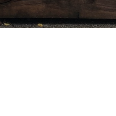
Besøg os
Om Viborg Museum
Museum Wibergis
Kontakt os
Domkirkekvarteret
Museets strategi
De fem Halder
Privatlivspolitik
Hvolris Jernalderlandsby
Bliv medlem af Vib
Museumsforening
E' Bindstouw
Viborg Museums
årsberetning