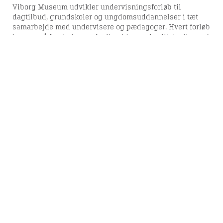
Viborg Museum udvikler undervisningsforløb til
dagtilbud, grundskoler og ungdomsuddannelser i tæt
samarbejde med undervisere og pædagoger. Hvert forløb
bygger på forskning og faglig viden og kvalitetssikres af
relevante fagfolk.
Forløbene bliver grundigt testet, inden de udbydes, og
de evalueres løbende for at sikre høj kvalitet og relevans.
Vi samarbejder desuden med lokale kulturaktører som
animationsmiljøet, Kulturskolen, biblioteket og
Skovgaard Museet for at skabe engagerende og
tværfaglige læringsoplevelser.
Find flere detaljer om vores undervisningstilbud
hos
Kulturelt Læringscenter Viborg
.
og
Skoletjenesten.dk
Del denne artikel med andre: