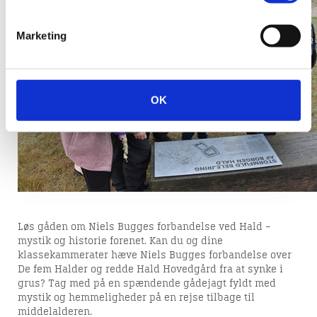
Marketing
OK
Løs gåden om Niels Bugges forbandelse ved Hald –
mystik og historie forenet. Kan du og dine
klassekammerater hæve Niels Bugges forbandelse over
De fem Halder og redde Hald Hovedgård fra at synke i
grus? Tag med på en spændende gådejagt fyldt med
mystik og hemmeligheder på en rejse tilbage til
middelalderen.