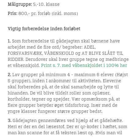
Målgruppe:
5.-10. klasse
Pris:
800,- pr. forløb (inkl. moms)
Vigtig forberedelse inden forløbet
1.
Som forberedelse til gådejagten skal børnene have
arbejdet med de fire ord/ begreber: ADEL,
FORSVARSVÆRK, VÅBENSKJOLD og AT BLIVE SLÅET TIL
RIDDER. Derudover skal hver gruppe tegne og medbringe
et våbenskjold.
Print s. 7. med våbenskjoldet i 100% her
2.
Lav grupper på minimum 4 - maximum 6 elever (Højst
6 grupper), inden I ankommer til aktiviteten. Eleverne
skal forberedes på, at de skal samarbejde og lytte til
hinanden. De vil blive tildelt roller som oplæser,
kortholder, tegner og spejder. Vær opmærksom på, at
flere grupper betyder øget tidsforbrug. Især med de
yngre klasser fungerer større grupper bedst.
3.
Gådejagten gennemføres ved hjælp af et gådehæfte.
Heri er der en del læsestof. Der er qr-koder i hæftet, som
man kan scanne for at få teksten læst op. Hvis man vil