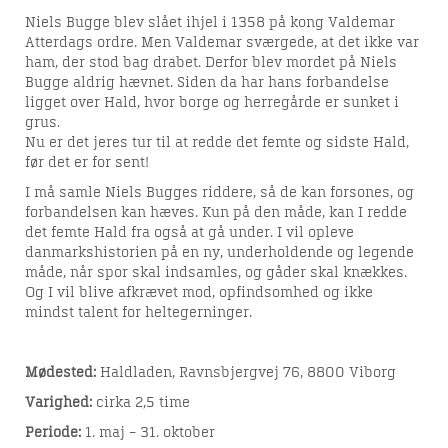
Niels Bugge blev slået ihjel i 1358 på kong Valdemar
Atterdags ordre. Men Valdemar sværgede, at det ikke var
ham, der stod bag drabet. Derfor blev mordet på Niels
Bugge aldrig hævnet. Siden da har hans forbandelse
ligget over Hald, hvor borge og herregårde er sunket i
grus.
Nu er det jeres tur til at redde det femte og sidste Hald,
før det er for sent!
I må samle Niels Bugges riddere, så de kan forsones, og
forbandelsen kan hæves. Kun på den måde, kan I redde
det femte Hald fra også at gå under. I vil opleve
danmarkshistorien på en ny, underholdende og legende
måde, når spor skal indsamles, og gåder skal knækkes.
Og I vil blive afkrævet mod, opfindsomhed og ikke
mindst talent for heltegerninger.
Mødested:
Haldladen, Ravnsbjergvej 76, 8800 Viborg
Varighed:
cirka 2,5 time
Periode:
1. maj – 31. oktober