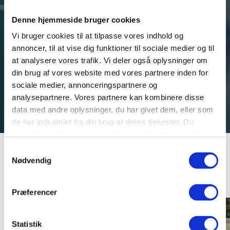
Denne hjemmeside bruger cookies
Vi bruger cookies til at tilpasse vores indhold og
annoncer, til at vise dig funktioner til sociale medier og til
at analysere vores trafik. Vi deler også oplysninger om
din brug af vores website med vores partnere inden for
sociale medier, annonceringspartnere og
analysepartnere. Vores partnere kan kombinere disse
data med andre oplysninger, du har givet dem, eller som
de har indsamlet fra din brug af deres tjenester. Du
samtykker til vores cookies, hvis du fortsætter med at
anvende vores hjemmeside.
Niels Bugges Forbandelse
Samtykkevalg
Nødvendig
- gådejagt på De fem Halder
Præferencer
Statistik