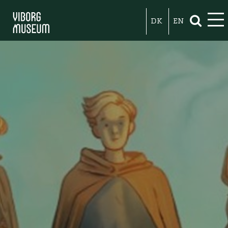
DK
EN