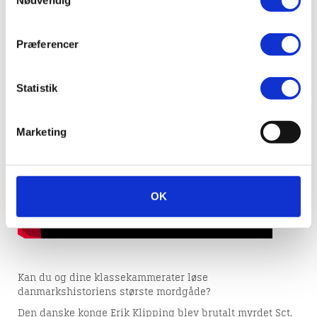
Nødvendig
Domkirkekvarteret
Præferencer
Det Sidste Kongemord...
Statistik
Marketing
OK
Kan du og dine klassekammerater løse
danmarkshistoriens største mordgåde?
Den danske konge Erik Klipping blev brutalt myrdet Sct.