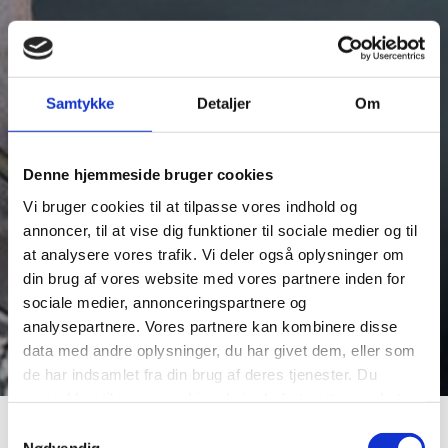
Samtykke
Detaljer
Om
Denne hjemmeside bruger cookies
Vi bruger cookies til at tilpasse vores indhold og
annoncer, til at vise dig funktioner til sociale medier og til
at analysere vores trafik. Vi deler også oplysninger om
din brug af vores website med vores partnere inden for
sociale medier, annonceringspartnere og
analysepartnere. Vores partnere kan kombinere disse
data med andre oplysninger, du har givet dem, eller som
de har indsamlet fra din brug af deres tjenester. Du
samtykker til vores cookies, hvis du fortsætter med at
anvende vores hjemmeside.
Mordgådejagt i
Samtykkevalg