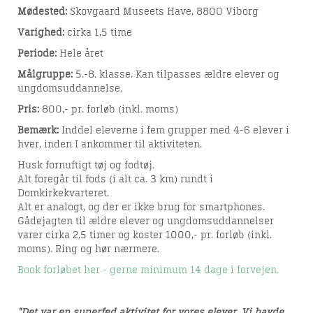
Mødested:
Skovgaard Museets Have, 8800 Viborg
Varighed:
cirka 1,5 time
Periode:
Hele året
Målgruppe:
5.-8. klasse. Kan tilpasses ældre elever og
ungdomsuddannelse.
Pris:
800,- pr. forløb (inkl. moms)
Bemærk:
Inddel eleverne i fem grupper med 4-6 elever i
hver, inden I ankommer til aktiviteten.
Husk fornuftigt tøj og fodtøj.
Alt foregår til fods (i alt ca. 3 km) rundt i
Domkirkekvarteret.
Alt er analogt, og der er ikke brug for smartphones.
Gådejagten til ældre elever og ungdomsuddannelser
varer cirka 2,5 timer og koster 1000,- pr. forløb (inkl.
moms). Ring og hør nærmere.
Book forløbet her - gerne minimum 14 dage i forvejen.
"Det var en superfed aktivitet for vores elever. Vi havde