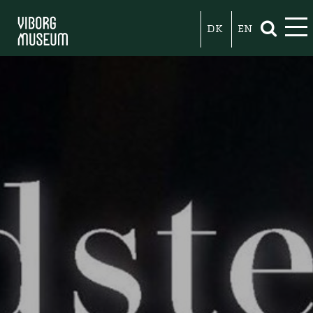
DK
EN