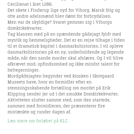
Cecilienat i året 1286.
Det skete i Finderup lige syd for Viborg. Marsk Stig og
otte andre adelsmænd blev dømt for forbrydelsen.
Men var de skyldige? Svaret gemmer sig i Viborgs
domkirkekvarter.
Tag klassen med på en spændende gådejagt fyldt med
mystik og hemmeligheder. Det er en rejse tilbage i tiden
til et dramatisk kapitel i danmarkshistorien. I vil opleve
danmarkshistorien på en ny, underholdende og legende
måde, når den sande morder skal afsløres. Og I vil blive
afkrævet mod, opfindsomhed og ikke mindst talent for
heltegerninger.
Mordgådejagten begynder ved kiosken i Skovgaard
Museets have, hvor en formidler efter en
stemningsskabende fortælling om mordet på Erik
Klipping sender jer ud i det smukke Domkirkekvarter.
Aktiviteten slutter samme sted, som den startede,
sammen med formidleren, der præsenterer fire
mistænkte og runder dagen af.
Læs mere om forløbet på KLC.