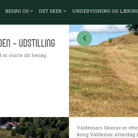
BESØG OS
DET SKER
UNDERVISNING OG LÆRIN
en - udstilling
d at starte dit besøg.
Valdemars Skanse er efter
kong Valdemar Atterdag i 