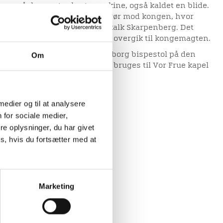
n måske en stor kastemaskine, også kaldet en blide.
nder det tredje jyske adelsoprør mod kongen, hvor
iels Bugges svigersøn Godskalk Skarpenberg. Det
ag at erobre borgen, og Hald overgik til kongemagten.
ld og den erobrede borg til Viborg bispestol på den
Om
lle rives ned og materialerne bruges til Vor Frue kapel
 medier og til at analysere
 for sociale medier,
e oplysninger, du har givet
s, hvis du fortsætter med at
Marketing