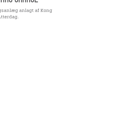
ngsanlæg anlagt af Kong
tterdag.
Viden
Tilgæng
Nyere tid
Tilgæng
Samlingen på Viborg
Museum
Publikationer
org
Projekter og netværk
Arkæologi