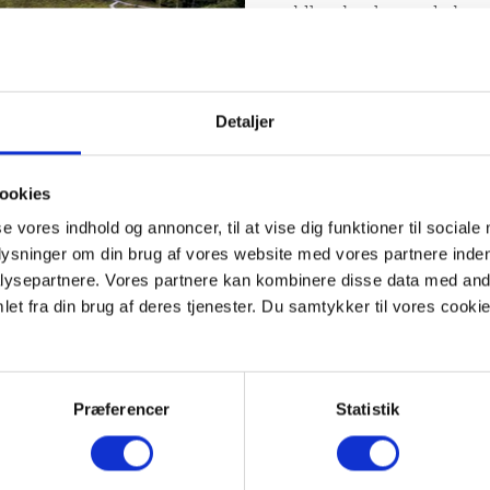
voldbanker byggede konge
Belejringen fandt sted u
Hald var i hænderne på N
lykkedes Valdemar Atterd
I 1393 gav Margrete 1. Ha
Detaljer
betingelse, at borgen sku
ved Viborg Domkirke.
ookies
se vores indhold og annoncer, til at vise dig funktioner til sociale
plysninger om din brug af vores website med vores partnere inden
ysepartnere. Vores partnere kan kombinere disse data med andr
et fra din brug af deres tjenester. Du samtykker til vores cookie
lot
rne borg.
Præferencer
Statistik