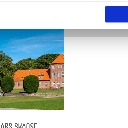
Del denne arti
ars Skanse