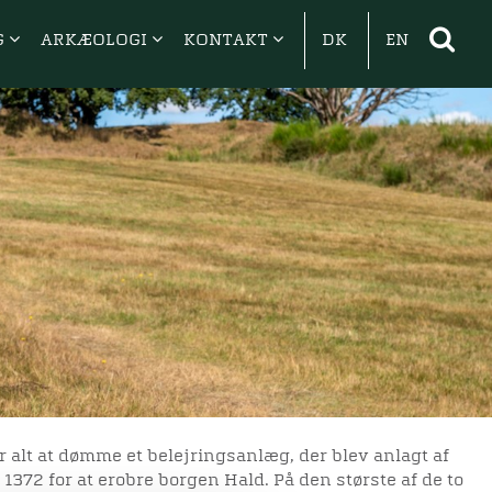
G
ARKÆOLOGI
KONTAKT
DK
EN
 alt at dømme et belejringsanlæg, der blev anlagt af
1372 for at erobre borgen Hald. På den største af de to