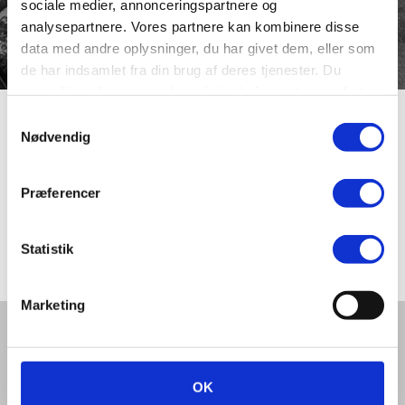
sociale medier, annonceringspartnere og
analysepartnere. Vores partnere kan kombinere disse
data med andre oplysninger, du har givet dem, eller som
de har indsamlet fra din brug af deres tjenester. Du
samtykker til vores cookies, hvis du fortsætter med at
anvende vores hjemmeside.
Samtykkevalg
Hans Tausens Vej
Nødvendig
Præferencer
Hans Tausens Vej blev navngivet i 1917 efter den danske
reformator Hans Tausen (1494-1561). Hans Tausen har
en nær tilknytning til byens historie.
Statistik
Marketing
Del denne artikel med andre:
OK