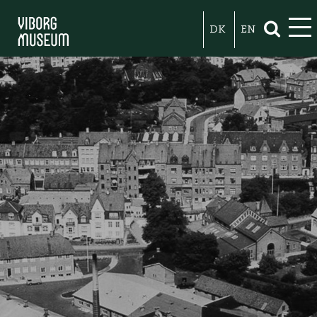
DK
EN