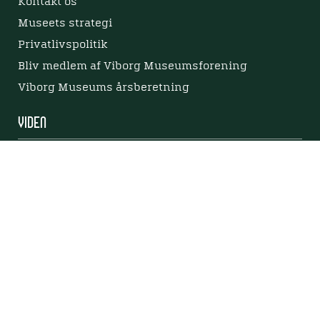
Kontakt os
Museets strategi
Privatlivspolitik
Bliv medlem af Viborg Museumsforening
Viborg Museums årsberetning
Viden
Nyere tid
Samlingen på Viborg Museum
Publikationer
Projekter og netværk
Arkæologi
Tilgængelighedserklæring