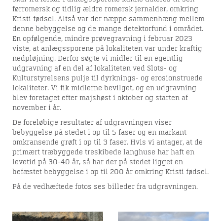
førromersk og tidlig ældre romersk jernalder, omkring
Kristi fødsel. Altså var der næppe sammenhæng mellem
denne bebyggelse og de mange detektorfund i området.
En opfølgende, mindre prøvegravning i februar 2023
viste, at anlægssporene på lokaliteten var under kraftig
nedpløjning. Derfor søgte vi midler til en egentlig
udgravning af en del af lokaliteten ved Slots- og
Kulturstyrelsens pulje til dyrknings- og erosionstruede
lokaliteter. Vi fik midlerne bevilget, og en udgravning
blev foretaget efter majshøst i oktober og starten af
november i år.
De foreløbige resultater af udgravningen viser
bebyggelse på stedet i op til 5 faser og en markant
omkransende grøft i op til 3 faser. Hvis vi antager, at de
primært træbyggede treskibede langhuse har haft en
Arkæologi
levetid på 30-40 år, så har der på stedet ligget en
befæstet bebyggelse i op til 200 år omkring Kristi fødsel.
På de vedhæftede fotos ses billeder fra udgravningen.