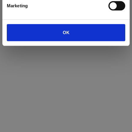
Marketing
MÅNEDENS FUND
Her kan du læse om månedens fund på
OK
Viborg Museum.
ARKÆOLOGI OG LOVEN
Ved byggemodninger, tracégravninger,
råstofindvindinger,
naturgenopretninger og mange andre
jordarbejder, går museet ind i hvert
enkelt tilfælde og vurderer, om der er