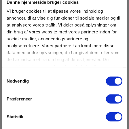
Denne hjemmeside bruger cookies
Vi bruger cookies til at tilpasse vores indhold og
annoncer, til at vise dig funktioner til sociale medier og til
at analysere vores trafik. Vi deler også oplysninger om
din brug af vores website med vores partnere inden for
sociale medier, annonceringspartnere og
analysepartnere. Vores partnere kan kombinere disse
data med andre oplysninger, du har givet dem, eller som
de har indsamlet fra din brug af deres tjenester. Du
samtykker til vores cookies, hvis du fortsætter med at
EFTER 49 ÅR: SPOR AF TIDLIG
anvende vores hjemmeside.
Samtykkevalg
TRÆKIRKE FUNDET
Nødvendig
Sjældne spor af en tidlig trækirke
fundet ved Søndersø i Viborg. Fundet
Præferencer
er det første af sin slags i kommunen.
En animation giver et bud på, hvordan
kirken har set ud.
Statistik