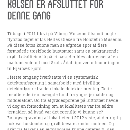
Kølsen er afsluttet for
denne gang
Tilbage i 2011 fik vi på Viborg Museum tilsendt nogle
flyfotos taget af Lis Helles Olesen fra Holstebro Museum.
På disse fotos kunne man se afgrøde spor af flere
formodede treskibede hustomter samt en omkransende
grøft. Lokaliteten lå på et næs, der blev afgrænset af en
markant vold ud mod Skals Ådal lige ved udmundingen
til Hjarbæk Fjord.
I første omgang iværksatte vi en systematisk
detektorafsøgning i samarbejde med frivillige
detektorførere fra den lokale detektorforening. Dette
resulterede i en mængde fund fra yngre jernalder og
middelalder. Ud fra afgrødesporene på luftfotoet havde
vi dog en formodning om, at lokaliteten var fra ældre
jernalder, så hvad var det egentlig vi kunne se?
En prøvegravning af lokaliteten i 2012 viste, at der rigtig
nok var hustomter og grøft bevaret under mulden. Og
skår fra lerkar i anlægssporene kunne dateres til sen