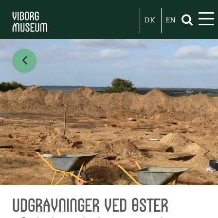
DK
EN
Udgravninger ved Øster