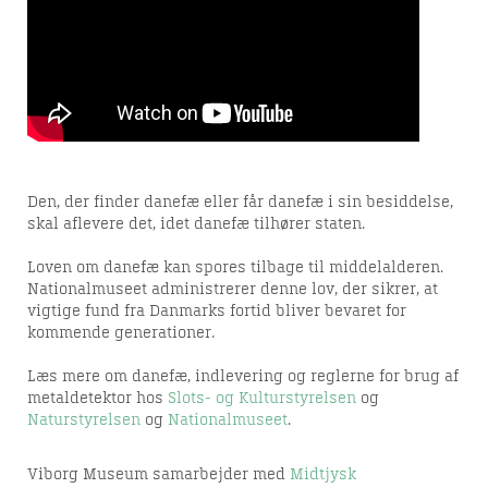
Den, der finder danefæ eller får danefæ i sin besiddelse,
skal aflevere det, idet danefæ tilhører staten.
Loven om danefæ kan spores tilbage til middelalderen.
Nationalmuseet administrerer denne lov, der sikrer, at
vigtige fund fra Danmarks fortid bliver bevaret for
kommende generationer.
Arkæologi
Læs mere om danefæ, indlevering og reglerne for brug af
metaldetektor hos
Slots- og Kulturstyrelsen
og
Naturstyrelsen
og
Nationalmuseet
.
Viborg Museum samarbejder med
Midtjysk