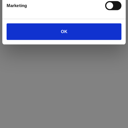
Marketing
MÅNEDENS FUND
Her kan du læse om månedens fund på
OK
Viborg Museum.
ARKÆOLOGI OG LOVEN
Ved byggemodninger, tracégravninger,
råstofindvindinger,
naturgenopretninger og mange andre
jordarbejder, går museet ind i hvert
enkelt tilfælde og vurderer, om der er