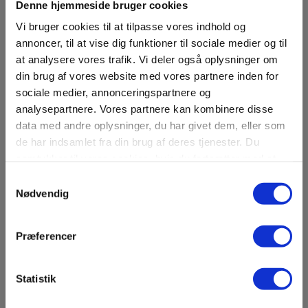
Denne hjemmeside bruger cookies
Vi bruger cookies til at tilpasse vores indhold og
annoncer, til at vise dig funktioner til sociale medier og til
at analysere vores trafik. Vi deler også oplysninger om
din brug af vores website med vores partnere inden for
sociale medier, annonceringspartnere og
analysepartnere. Vores partnere kan kombinere disse
data med andre oplysninger, du har givet dem, eller som
de har indsamlet fra din brug af deres tjenester. Du
samtykker til vores cookies, hvis du fortsætter med at
EFTER 49 ÅR: SPOR AF TIDLIG
anvende vores hjemmeside.
Samtykkevalg
TRÆKIRKE FUNDET
Nødvendig
Sjældne spor af en tidlig trækirke
fundet ved Søndersø i Viborg. Fundet
Præferencer
er det første af sin slags i kommunen.
En animation giver et bud på, hvordan
kirken har set ud.
Statistik