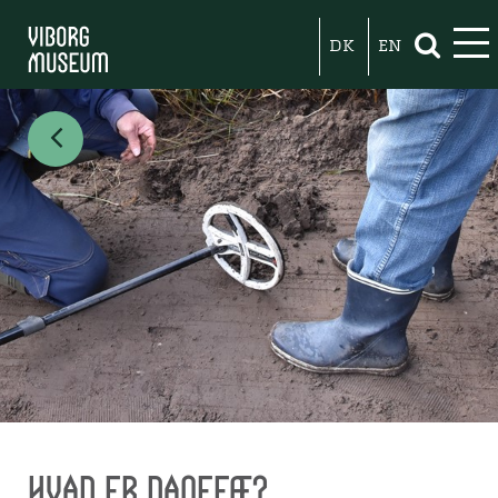
DK
EN
Hvad er danefæ?