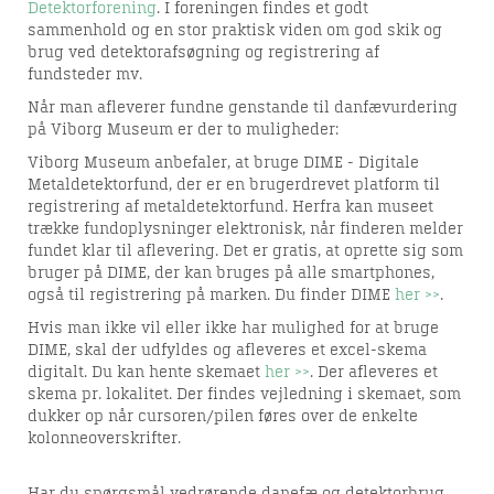
Detektorforening
. I foreningen findes et godt
sammenhold og en stor praktisk viden om god skik og
brug ved detektorafsøgning og registrering af
fundsteder mv.
Når man afleverer fundne genstande til danfævurdering
på Viborg Museum er der to muligheder:
Viborg Museum anbefaler, at bruge DIME - Di
gitale
Metaldetektorfund
, der er en brugerdrevet platform til
registrering af metaldetektorfund. Herfra kan museet
trække fundoplysninger elektronisk, når finderen melder
fundet klar til aflevering. Det er gratis, at oprette sig som
bruger på DIME, der kan bruges på alle smartphones,
også til registrering på marken. Du finder DIME
her >>
.
Hvis man ikke vil eller ikke har mulighed for at bruge
DIME, skal der udfyldes og afleveres et excel-skema
digitalt. Du kan hente skemaet
her >>
. Der afleveres et
skema pr. lokalitet. Der findes vejledning i skemaet, som
dukker op når cursoren/pilen føres over de enkelte
kolonneoverskrifter.