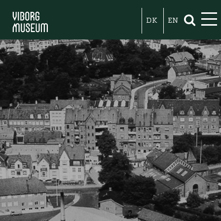
DK
EN