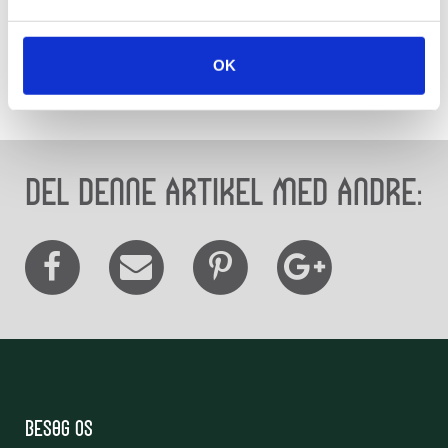
ældste veje Øgårdshøjen og senere kom Asmildhøjen og
Helvegshøjen til. Efterhånden som kvarteret blev
udstykket, kom alle vejnavne til at slutte med ordet
OK
højen, så kvarteret sommetider omtales som “højene”.
Del denne artikel med andre:
Besøg os