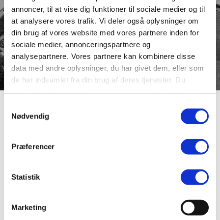
annoncer, til at vise dig funktioner til sociale medier og til
at analysere vores trafik. Vi deler også oplysninger om
din brug af vores website med vores partnere inden for
sociale medier, annonceringspartnere og
analysepartnere. Vores partnere kan kombinere disse
data med andre oplysninger, du har givet dem, eller som
de har indsamlet fra din brug af deres tjenester. Du
samtykker til vores cookies, hvis du fortsætter med at
anvende vores hjemmeside.
Samtykkevalg
Øgaardshøjen
Nødvendig
Præferencer
Navnet er afledet af ordet ødegård. En sådan, der nævnes
i 1797, lå da i området. Ifølge overleveringen blev gården
forladt af sine beboere, fordi der havde været pest på
Statistik
ejendommen.
Vejen ligger i området mellem Nørresø og Asmildvej,
hvor alle vejnavnene ender på “højen”. Sognerådet i den
Marketing
daværende Asmild-Tapdrup Kommune navngav en af de