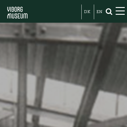
DK
EN