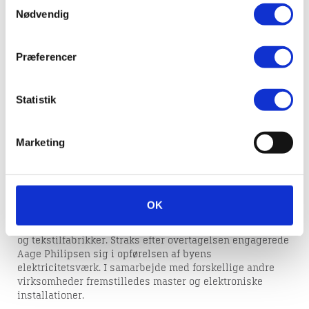
A. Philipsen & Co.
Nødvendig
Fra maskinfabrik
Præferencer
til
Statistik
elektronikbranchen
Marketing
Da Aage Philipsen i 1906 vendte hjem til Viborg efter at
have været ansat på elektromekaniske fabrikker i
Frankfurt og Baden, overtog han sin fars Eskild
OK
Philipsens Maskinfabrik. Hidtil havde fabrikken
fremstillet en række maskiner overvejende til farverier
og tekstilfabrikker. Straks efter overtagelsen engagerede
Aage Philipsen sig i opførelsen af byens
elektricitetsværk. I samarbejde med forskellige andre
virksomheder fremstilledes master og elektroniske
installationer.