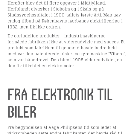
Herefter blev det til flere opgaver i Midtjylland.
Heriblandt elværker i Stoholm og i Skals og på
Sindssygehospitalet i 1900-tallets første årti. Man gav
endog tilbud på Københavns nærbanes elektrificering i
1932, men fik ikke ordren.
De oprindelige produkter – industrimaskinerne –
formåede fabrikken ikke at videreudvikle med succes. Et
produkt som fabrikken til gengæld havde bedre held
med var den patenterede piske- og røremaskine “Viborg”,
som var hånddrevet. Den blev i 1908 videreudviklet, da
den fik tilkoblet en elektromotor.
Fra elektronik til
biler
Fra begyndelsen af Aage Philipsens tid som leder af
virksomheden satte andre fabrikanter, der havde råd til