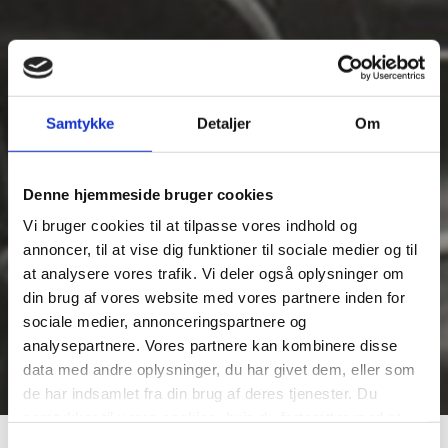
Samtykke
Detaljer
Om
Denne hjemmeside bruger cookies
Vi bruger cookies til at tilpasse vores indhold og
annoncer, til at vise dig funktioner til sociale medier og til
at analysere vores trafik. Vi deler også oplysninger om
din brug af vores website med vores partnere inden for
sociale medier, annonceringspartnere og
analysepartnere. Vores partnere kan kombinere disse
data med andre oplysninger, du har givet dem, eller som
de har indsamlet fra din brug af deres tjenester. Du
samtykker til vores cookies, hvis du fortsætter med at
anvende vores hjemmeside.
Samtykkevalg