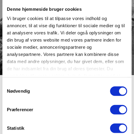
Denne hjemmeside bruger cookies
Vi bruger cookies til at tilpasse vores indhold og
annoncer, til at vise dig funktioner til sociale medier og til
at analysere vores trafik. Vi deler også oplysninger om
din brug af vores website med vores partnere inden for
sociale medier, annonceringspartnere og
analysepartnere. Vores partnere kan kombinere disse
data med andre oplysninger, du har givet dem, eller som
de har indsamlet fra din brug af deres tjenester. Du
samtykker til vores cookies, hvis du fortsætter med at
anvende vores hjemmeside.
Asmildhøjen
Samtykkevalg
Nødvendig
Vejen ligger i det område i Overlund imellem Nørresø og
Præferencer
Asmildvej, hvor alle vejnavnene ender på “højen”.
Sognerådet i den daværende Asmild-Tapdrup kommune
navngav en af de ældste veje Øgårdshøjen, og senere
Statistik
kom Asmildhøjen og Helvegshøjen til. Efterhånden som