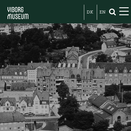
DK
EN