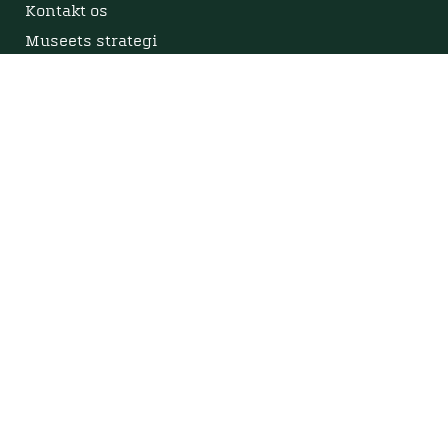
Kontakt os
Museets strategi
Privatlivspolitik
Bliv medlem af Viborg Museumsforening
Viborg Museums årsberetning
Viden
Nyere tid
Samlingen på Viborg Museum
Publikationer
Projekter og netværk
Arkæologi
Tilgængelighedserklæring