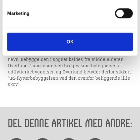
kvarteret blev udstykket, kom alle vejnavne til at slutte
med ordet højen, så kvarteret sommetider omtales som
Marketing
“Højene”.
Navnet Asmild kendes fra 1100-tallet, skrevet Asmiald.
Ordet miald betyder knust sand, og Asmild tolkes derfor
som åsen med sand og hentyder til terrænet ved
Søndersøs østside. Asmild er sognets navn og det er
OK
knyttet til mange lokaliteter i området, kirken og
klosteret, men der har aldrig været en landsby med dette
navn. Bebyggelsen i sognet kaldes fra middelalderen
Overlund. Lund-endelsen bruges som betegnelse for
udflytterbebyggelser, og Overlund betyder derfor sikkert
“ud-flytterbebyggelsen ved den ovenfor beliggende lille
skov”.
Del denne artikel med andre: