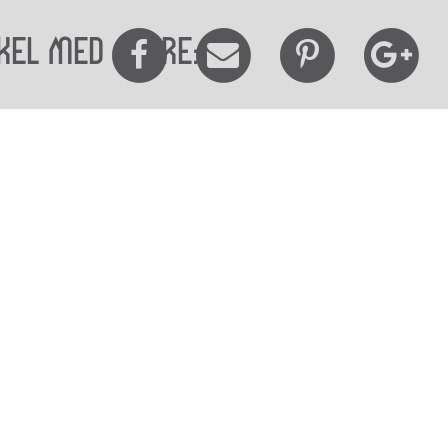
kel med andre:
elighedserklæring
Mød os her
elighed på websitet