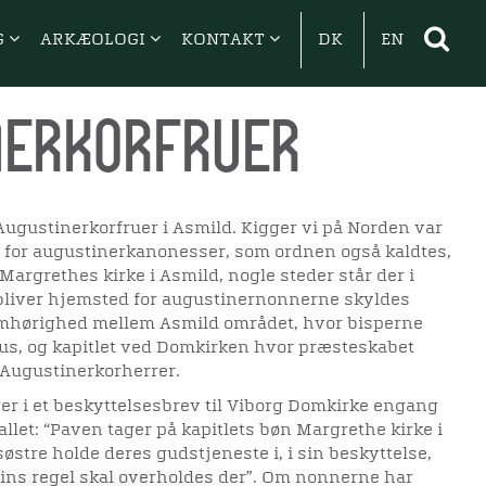
G
ARKÆOLOGI
KONTAKT
DK
EN
nerkorfruer
Augustinerkorfruer i Asmild. Kigger vi på Norden var
r for augustinerkanonesser, som ordnen også kaldtes,
Margrethes kirke i Asmild, nogle steder står der i
 bliver hjemsted for augustinernonnerne skyldes
samhørighed mellem Asmild området, hvor bisperne
us, og kapitlet ved Domkirken hvor præsteskabet
Augustinerkorherrer.
er i et beskyttelsesbrev til Viborg Domkirke engang
llet: “Paven tager på kapitlets bøn Margrethe kirke i
søstre holde deres gudstjeneste i, i sin beskyttelse,
ins regel skal overholdes der”. Om nonnerne har