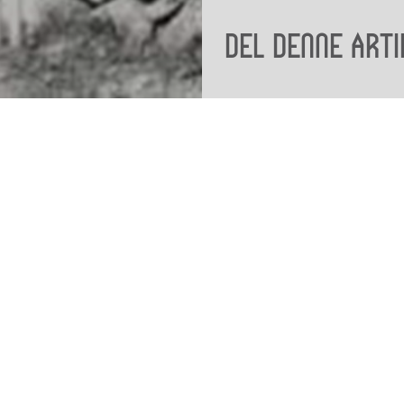
Del denne arti
Viden
Tilgæng
Nyere tid
Tilgæng
Samlingen på Viborg
Museum
Publikationer
org
Projekter og netværk
Arkæologi