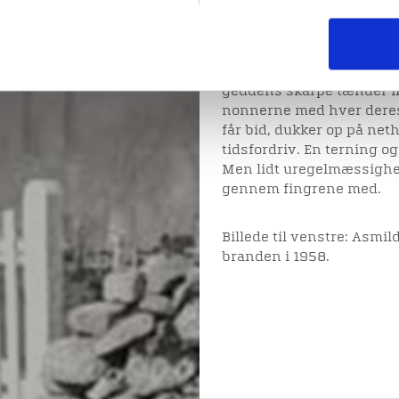
helgenfigurer. Vi ved ikk
Budolfikloster. Syremedi
ind imellem også andre sj
geddeforfang. En snoet k
geddens skarpe tænder ikk
nonnerne med hver deres
får bid, dukker op på net
tidsfordriv. En terning og 
Men lidt uregelmæssighed
gennem fingrene med.
Billede til venstre: Asmild
branden i 1958.