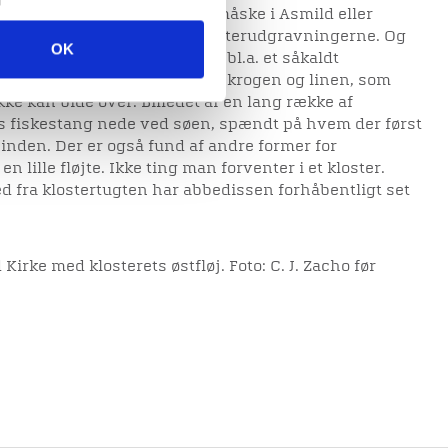
e, hvor der er baldyret, men måske i Asmild eller
er finder vi mange af ved klosterudgravningerne. Og
OK
ove fund. På Asmild fandtes bl.a. et såkaldt
obbertråd, der sidder mellem krogen og linen, som
e kan bide over. Billedet af en lang række af
 fiskestang nede ved søen, spændt på hvem der først
hinden. Der er også fund af andre former for
en lille fløjte. Ikke ting man forventer i et kloster.
 fra klostertugten har abbedissen forhåbentligt set
 Kirke med klosterets østfløj. Foto: C. J. Zacho før