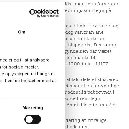
ugustinerkorherrene ved vi ikke, men man forventer
n eller anden form for hvid klædning, som tegn på
d har været helt forunderlig med hele tre apsider og
Om
llig fra den vi kender i dag. Og dog kan man ane
har foreslået at der er tale om en domkirke, en
mandskirke eller en måske en bispekirke. Der kunne
en, og teorien er luftig, fra begyndelsen har været
, ikke til augustinernonner, men måske til
 medier og til at analysere
ptræder i Danmark allerede i 1000-tallet. I 1167
 for sociale medier,
stinsregel ind på Asmild.
e oplysninger, du har givet
 i årene fra 1961-70, eller i al fald dele af klosteret,
s, hvis du fortsætter med at
dfløjen. Der blev ikke afdækket spor af en indvendige
r af fløjene. Klosteret er formodentlig påbegyndt i
i midten 1300-tallet, hvilket sorte brandlag i
get af tiden for nonnerne på Asmild kloster er gået
Marketing
krift af bøger.
else har være syning og brodering af kirkelige
e findes et senmiddelalderligt klæde med