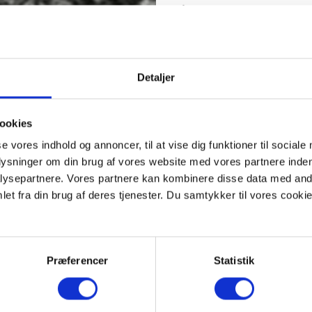
båret samme dragt som a
næsten at de har båret e
renhed og kyskhed.
Den ældste kirke på Asmil
Detaljer
to sideskibe, helt forske
sporene i væggene. Nogle 
sognekirke andre en stor
ookies
også være tale om at kirk
tænkt som en klosterkirke
se vores indhold og annoncer, til at vise dig funktioner til sociale
benediktinermunke, som o
plysninger om din brug af vores website med vores partnere inden
flytter nonnerne af Augu
ysepartnere. Vores partnere kan kombinere disse data med andr
Museet undersøgte klosteret
et fra din brug af deres tjenester. Du samtykker til vores cookie
nemlig vest og dele af sy
korsgang, men alene reste
1100-tallet, men brænder 
udgravningen fortalte. Me
Præferencer
Statistik
med bøn, salmesang og afs
En anden yndet beskæftig
tekstiler. I Rødding kirk