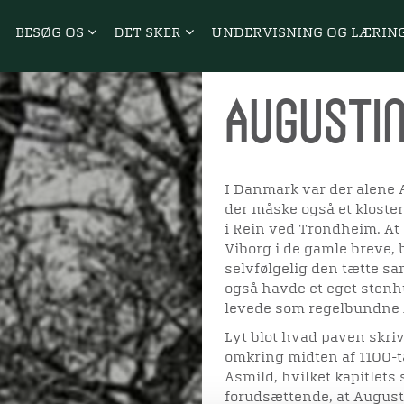
BESØG OS
DET SKER
UNDERVISNING OG LÆRIN
Augusti
I Danmark var der alene 
der måske også et kloste
i Rein ved Trondheim. At 
Viborg i de gamle breve,
selvfølgelig den tætte 
også havde et eget stenh
levede som regelbundne 
Lyt blot hvad paven skriv
omkring midten af 1100-ta
Asmild, hvilket kapitlets 
forudsættende, at August