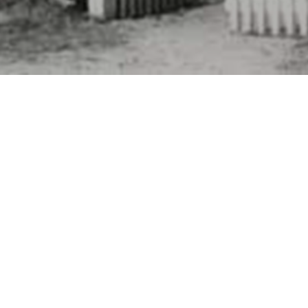
Besøg os
Om Viborg Museum
Museum Wibergis
Kontakt os
Domkirkekvarteret
Museets strategi
De fem Halder
Privatlivspolitik
Hvolris Jernalderlandsby
Bliv medlem af Vib
Museumsforening
E' Bindstouw
Viborg Museums
årsberetning