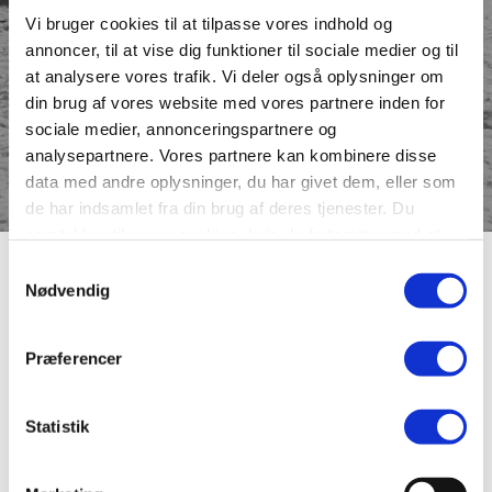
Vi bruger cookies til at tilpasse vores indhold og
annoncer, til at vise dig funktioner til sociale medier og til
at analysere vores trafik. Vi deler også oplysninger om
din brug af vores website med vores partnere inden for
sociale medier, annonceringspartnere og
analysepartnere. Vores partnere kan kombinere disse
data med andre oplysninger, du har givet dem, eller som
de har indsamlet fra din brug af deres tjenester. Du
samtykker til vores cookies, hvis du fortsætter med at
anvende vores hjemmeside.
Avlsbrug i Sortebrødre Kirke
Samtykkevalg
Nødvendig
Stræde
Præferencer
Avlsbrugeren havde sin jord på bymarken udenfor byens
grænser, mens boligen og staldene med kvæg og grise lå
Statistik
mellem købstadens øvrige huse. Gårdspladsen lagde
rum til mange aktiviteter, drengens leg med husdyrene,
kvindens vaskeplads, tørverummet, lokummerne og
gårdens brønd.