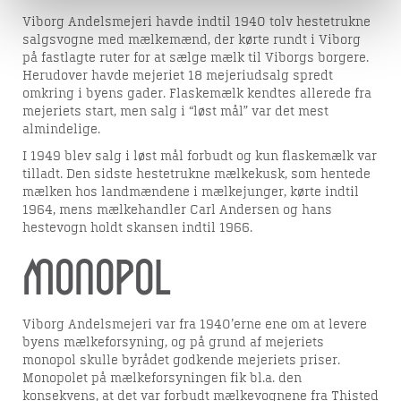
Viborg Andelsmejeri havde indtil 1940 tolv hestetrukne
salgsvogne med mælkemænd, der kørte rundt i Viborg
på fastlagte ruter for at sælge mælk til Viborgs borgere.
Herudover havde mejeriet 18 mejeriudsalg spredt
omkring i byens gader. Flaskemælk kendtes allerede fra
mejeriets start, men salg i “løst mål” var det mest
almindelige.
I 1949 blev salg i løst mål forbudt og kun flaskemælk var
tilladt. Den sidste hestetrukne mælkekusk, som hentede
mælken hos landmændene i mælkejunger, kørte indtil
1964, mens mælkehandler Carl Andersen og hans
hestevogn holdt skansen indtil 1966.
Monopol
Viborg Andelsmejeri var fra 1940’erne ene om at levere
byens mælkeforsyning, og på grund af mejeriets
monopol skulle byrådet godkende mejeriets priser.
Monopolet på mælkeforsyningen fik bl.a. den
konsekvens, at det var forbudt mælkevognene fra Thisted