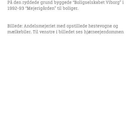
På den ryddede grund byggede “Boligselskabet Viborg” i
1992-93 “Mejerigården” til boliger.
Billede: Andelsmejeriet med opstillede hestevogne og
mælkebiler. Til venstre i billedet ses hjørneejendommen
Gothersgade/Morvillevej. Mejeriet blev lukket i 1988.
Nutidig adresse: Dannebrogsgade 2 billede taget 1935
Del denne artikel med andre: